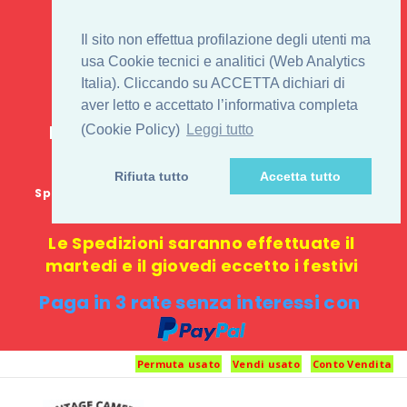
IL 1° STORE ON LINE
Il sito non effettua profilazione degli utenti ma
PENTAX USATO E
usa Cookie tecnici e analitici (Web Analytics
Italia). Cliccando su ACCETTA dichiari di
NUOVO
aver letto e accettato l’informativa completa
E-commerce 100% online: nessun
(Cookie Policy)
Leggi tutto
negozio fisico o punto di ritiro
Rifiuta tutto
Accetta tutto
Spedizione GRATUITA in Italia con spesa minima di
1000 €
Le Spedizioni saranno effettuate il
martedi e il giovedi eccetto i festivi
Paga in 3 rate senza interessi con
Permuta usato
Vendi usato
Conto Vendita