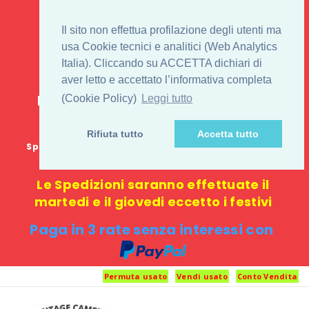
IL 1° STORE ON LINE
Il sito non effettua profilazione degli utenti ma
PENTAX USATO E
usa Cookie tecnici e analitici (Web Analytics
Italia). Cliccando su ACCETTA dichiari di
NUOVO
aver letto e accettato l’informativa completa
E-commerce 100% online: nessun
(Cookie Policy)
Leggi tutto
negozio fisico o punto di ritiro
Rifiuta tutto
Accetta tutto
Spedizione GRATUITA in Italia con spesa minima di
1000 €
Le Spedizioni saranno effettuate il
martedi e il giovedi eccetto i festivi
Paga in 3 rate senza interessi con
Permuta usato
Vendi usato
Conto Vendita