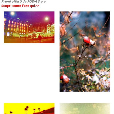
Premi offerti da FOWA S.p.a.
Scopri come fare qui>>
Veramente
Mandato in
soddisfatto! Mi sono
riparazione una Pentax
casualmente
K 3. Ditta molto seria e
imbattuto in questo
competente, molto
fantastico e-
veloci ed onesti. La
commerce mentre ero
consiglio
alla ricerca di una
sicuramente....
Pentax LX e devo dire
che, a parte il fatto di
aver trovato
un'offerta...