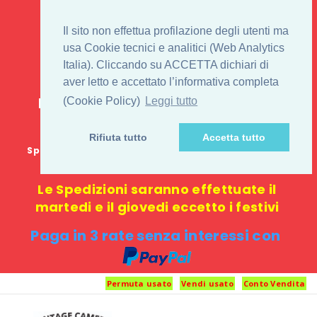
IL 1° STORE ON LINE
Il sito non effettua profilazione degli utenti ma
PENTAX USATO E
usa Cookie tecnici e analitici (Web Analytics
Italia). Cliccando su ACCETTA dichiari di
NUOVO
aver letto e accettato l’informativa completa
E-commerce 100% online: nessun
(Cookie Policy)
Leggi tutto
negozio fisico o punto di ritiro
Rifiuta tutto
Accetta tutto
Spedizione GRATUITA in Italia con spesa minima di
1000 €
Le Spedizioni saranno effettuate il
martedi e il giovedi eccetto i festivi
Paga in 3 rate senza interessi con
Permuta usato
Vendi usato
Conto Vendita