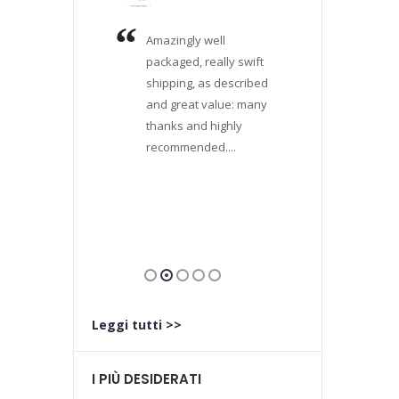
ditore,
Amazingly well
Verame
abile,
packaged, really swift
soddisf
elere
shipping, as described
casualm
nicazioni.
and great value: many
in quest
giunto con
thanks and highly
commer
ipo ed è
recommended....
alla ric
etto
Pentax 
che, a pa
e.
...
aver tr
un'offer
Leggi tutti >>
I PIÙ DESIDERATI