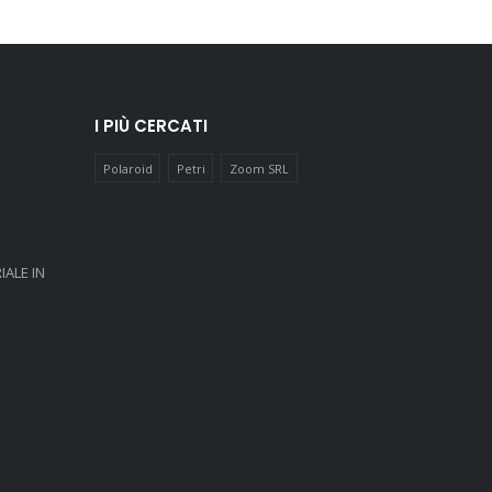
I PIÙ CERCATI
Polaroid
Petri
Zoom SRL
IALE IN