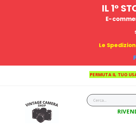
IL 1° 
E-commerc
Le Spedizioni
PERMUTA IL TUO US
RIVEN