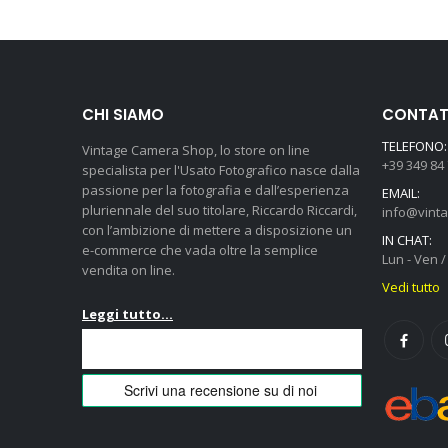
CHI SIAMO
CONTATT
TELEFONO:
Vintage Camera Shop, lo store on line
+39 349 84
specialista per l'Usato Fotografico nasce dalla
passione per la fotografia e dall’esperienza
EMAIL:
pluriennale del suo titolare, Riccardo Riccardi,
info@vint
con l’ambizione di mettere a disposizione un
IN CHAT:
e-commerce che vada oltre la semplice
Lun - Ven / 
vendita on line.
Vedi tutto
Leggi tutto...