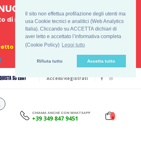
E NUOVO
Il sito non effettua profilazione degli utenti ma
 di ritiro
usa Cookie tecnici e analitici (Web Analytics
Italia). Cliccando su ACCETTA dichiari di
€
aver letto e accettato l’informativa completa
(Cookie Policy)
Leggi tutto
tto i festivi
Rifiuta tutto
Accetta tutto
Accedi/Registrati
CHIAMA ANCHE CON WHATSAPP
+39 349 847 9451
0