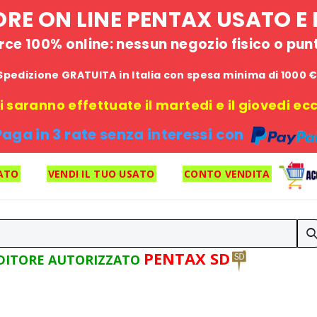
STORE ON LINE PENTAX USATO 
e 100% online: nessun negozio fisico o punto
Spedizione GRATUITA in Italia con spesa minima di 1000 
 saranno effettuate il martedi e il giovedi ecce
Paga in 3 rate senza interessi con
ATO
VENDI IL TUO USATO
CONTO VENDITA
PENTAX SD
DITORE AUTORIZZATO