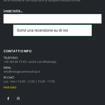
un e-commerce che vada oltre la semplice vendita on line.
Leggi tutto...
Amazingly well
Veramente
packaged, really swift
soddisfatto! Mi sono
shipping, as described
casualmente
and great value: many
imbattuto in questo
thanks and highly
fantastico e-
recommended....
commerce mentre ero
CONTATTI E INFO
alla ricerca di una
TELEFONO:
Pentax LX e devo dire
+39 349 84 79 451 anche con WhatsApp
che, a parte il fatto di
EMAIL:
aver trovato
info@vintagecamerashop.it
un'offerta...
IN CHAT:
Lun - Ven / 10:00 - 12:00 | 15:00 - 17:00
Vedi tutto