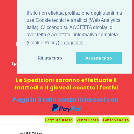
IL 1° STORE ON LINE
Il sito non effettua profilazione degli utenti ma
PENTAX USATO E
usa Cookie tecnici e analitici (Web Analytics
Italia). Cliccando su ACCETTA dichiari di
NUOVO
aver letto e accettato l’informativa completa
E-commerce 100% online: nessun
(Cookie Policy)
Leggi tutto
negozio fisico o punto di ritiro
Rifiuta tutto
Accetta tutto
Spedizione GRATUITA in Italia con spesa minima di
1000 €
Le Spedizioni saranno effettuate il
martedi e il giovedi eccetto i festivi
Paga in 3 rate senza interessi con
Permuta usato
Vendi usato
Conto Vendita