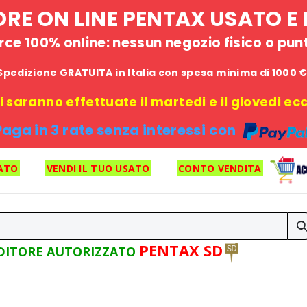
STORE ON LINE PENTAX USATO 
e 100% online: nessun negozio fisico o punto
Spedizione GRATUITA in Italia con spesa minima di 1000 
 saranno effettuate il martedi e il giovedi ecce
Paga in 3 rate senza interessi con
ATO
VENDI IL TUO USATO
CONTO VENDITA
PENTAX SD
DITORE AUTORIZZATO