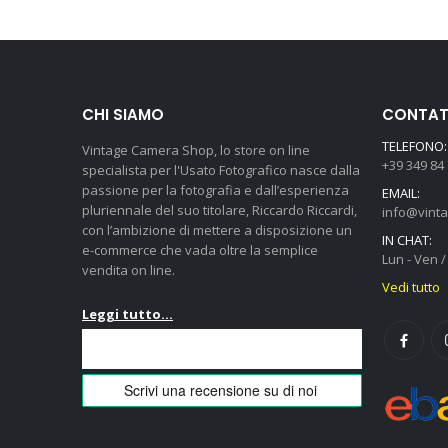
CHI SIAMO
CONTATT
TELEFONO:
Vintage Camera Shop, lo store on line
+39 349 84
specialista per l'Usato Fotografico nasce dalla
passione per la fotografia e dall’esperienza
EMAIL:
pluriennale del suo titolare, Riccardo Riccardi,
info@vint
con l’ambizione di mettere a disposizione un
IN CHAT:
e-commerce che vada oltre la semplice
Lun - Ven / 
vendita on line.
Vedi tutto
Leggi tutto...