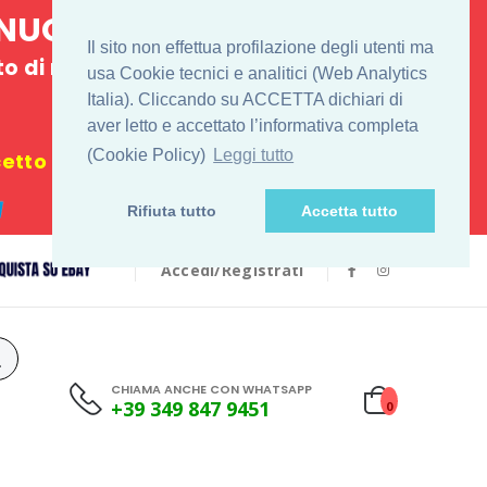
E NUOVO
Il sito non effettua profilazione degli utenti ma
 di ritiro
usa Cookie tecnici e analitici (Web Analytics
Italia). Cliccando su ACCETTA dichiari di
€
aver letto e accettato l’informativa completa
(Cookie Policy)
Leggi tutto
tto i festivi
Rifiuta tutto
Accetta tutto
Accedi/Registrati
CHIAMA ANCHE CON WHATSAPP
+39 349 847 9451
0