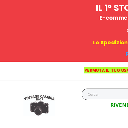
IL 1° 
E-commerc
Le Spedizioni
PERMUTA IL TUO US
RIVEN