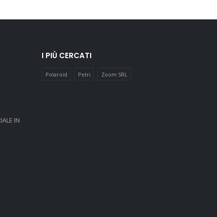
I PIÙ CERCATI
Polaroid
Petri
Zoom SRL
IALE IN