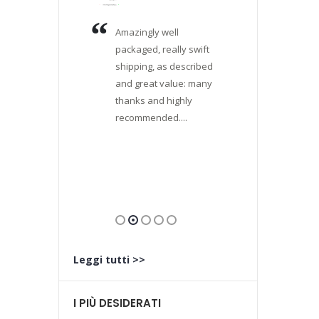
ditore,
Amazingly well
Verame
abile,
packaged, really swift
soddisf
elere
shipping, as described
casualm
nicazioni.
and great value: many
in quest
giunto con
thanks and highly
commer
ipo ed è
recommended....
alla ric
etto
Pentax 
che, a pa
e.
...
aver tr
un'offer
Leggi tutti >>
I PIÙ DESIDERATI