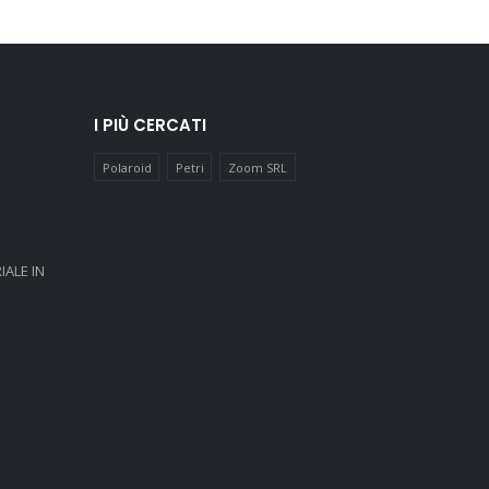
I PIÙ CERCATI
Polaroid
Petri
Zoom SRL
IALE IN