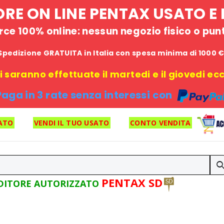
STORE ON LINE PENTAX USATO 
e 100% online: nessun negozio fisico o punto
Spedizione GRATUITA in Italia con spesa minima di 1000 
 saranno effettuate il martedi e il giovedi ecce
Paga in 3 rate senza interessi con
ATO
VENDI IL TUO USATO
CONTO VENDITA
PENTAX SD
DITORE AUTORIZZATO