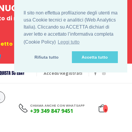
E NUOVO
Il sito non effettua profilazione degli utenti ma
 di ritiro
usa Cookie tecnici e analitici (Web Analytics
Italia). Cliccando su ACCETTA dichiari di
€
aver letto e accettato l’informativa completa
(Cookie Policy)
Leggi tutto
tto i festivi
Rifiuta tutto
Accetta tutto
Accedi/Registrati
CHIAMA ANCHE CON WHATSAPP
+39 349 847 9451
0