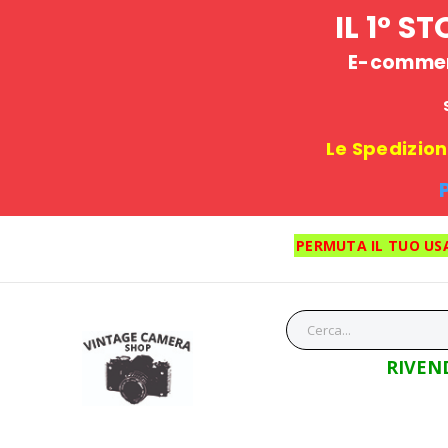
IL 1° 
E-commerc
Le Spedizioni
PERMUTA IL TUO US
RIVEN