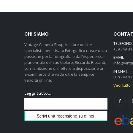
CHI SIAMO
CONTATT
TELEFONO:
Vintage Camera Shop, lo store on line
+39 349 84
specialista per l'Usato Fotografico nasce dalla
passione per la fotografia e dall’esperienza
EMAIL:
pluriennale del suo titolare, Riccardo Riccardi,
info@vint
con l’ambizione di mettere a disposizione un
IN CHAT:
e-commerce che vada oltre la semplice
Lun - Ven / 
vendita on line.
Vedi tutto
Leggi tutto...