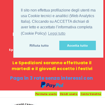
IL 1° STORE ON LINE
Il sito non effettua profilazione degli utenti ma
PENTAX USATO E
usa Cookie tecnici e analitici (Web Analytics
Italia). Cliccando su ACCETTA dichiari di
NUOVO
aver letto e accettato l’informativa completa
E-commerce 100% online: nessun
(Cookie Policy)
Leggi tutto
negozio fisico o punto di ritiro
Rifiuta tutto
Accetta tutto
Spedizione GRATUITA in Italia con spesa minima di
1000 €
Le Spedizioni saranno effettuate il
martedi e il giovedi eccetto i festivi
Paga in 3 rate senza interessi con
Permuta usato
Vendi usato
Conto Vendita