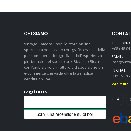
CHI SIAMO
CONTATT
TELEFONO:
Vintage Camera Shop, lo store on line
+39 349 84
specialista per l'Usato Fotografico nasce dalla
passione per la fotografia e dall’esperienza
EMAIL:
pluriennale del suo titolare, Riccardo Riccardi,
info@vint
con l’ambizione di mettere a disposizione un
IN CHAT:
e-commerce che vada oltre la semplice
Lun - Ven / 
vendita on line.
Vedi tutto
Leggi tutto...