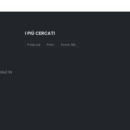
I PIÙ CERCATI
Polaroid
Petri
Zoom SRL
IALE IN