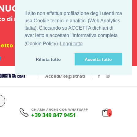
E NUOVO
Il sito non effettua profilazione degli utenti ma
 di ritiro
usa Cookie tecnici e analitici (Web Analytics
Italia). Cliccando su ACCETTA dichiari di
€
aver letto e accettato l’informativa completa
(Cookie Policy)
Leggi tutto
tto i festivi
Rifiuta tutto
Accetta tutto
Accedi/Registrati
CHIAMA ANCHE CON WHATSAPP
+39 349 847 9451
0