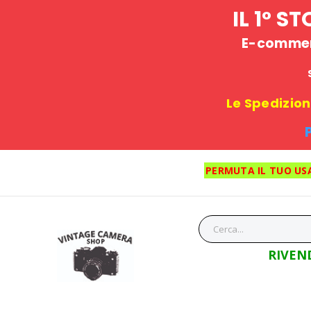
IL 1° 
E-commerc
Le Spedizioni
PERMUTA IL TUO US
RIVEN