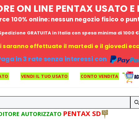
STORE ON LINE PENTAX USATO 
e 100% online: nessun negozio fisico o punto
Spedizione GRATUITA in Italia con spesa minima di 1000 
 saranno effettuate il martedi e il giovedi ecce
Paga in 3 rate senza interessi con
ATO
VENDI IL TUO USATO
CONTO VENDITA
PENTAX SD
DITORE AUTORIZZATO