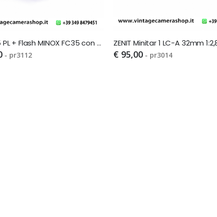
MINOX 35 PL + Flash MINOX FC35 con custodie in pelle originaliSi
ZENIT Minitar 1 LC-A 32mm 1:2,8
0
€ 95,00
- pr3112
- pr3014