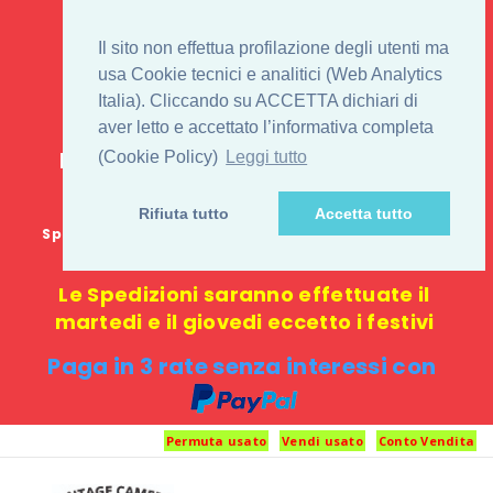
IL 1° STORE ON LINE
Il sito non effettua profilazione degli utenti ma
PENTAX USATO E
usa Cookie tecnici e analitici (Web Analytics
Italia). Cliccando su ACCETTA dichiari di
NUOVO
aver letto e accettato l’informativa completa
E-commerce 100% online: nessun
(Cookie Policy)
Leggi tutto
negozio fisico o punto di ritiro
Rifiuta tutto
Accetta tutto
Spedizione GRATUITA in Italia con spesa minima di
1000 €
Le Spedizioni saranno effettuate il
martedi e il giovedi eccetto i festivi
Paga in 3 rate senza interessi con
Permuta usato
Vendi usato
Conto Vendita