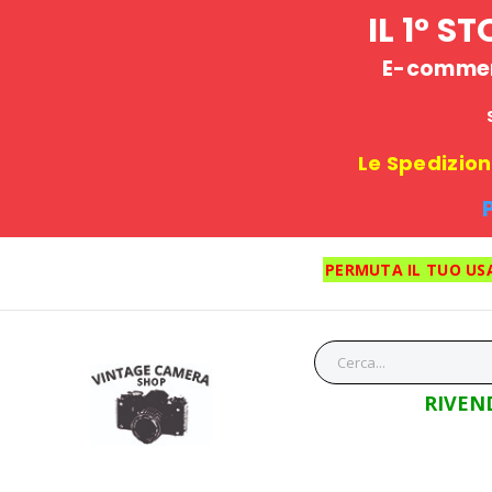
IL 1° 
E-commerc
Le Spedizioni
PERMUTA IL TUO US
RIVEN