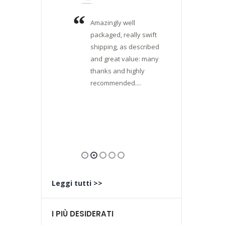
ditore,
Amazingly well
Verame
abile,
packaged, really swift
soddisf
elere
shipping, as described
casualm
nicazioni.
and great value: many
in quest
giunto con
thanks and highly
commer
ipo ed è
recommended....
alla ric
etto
Pentax 
che, a pa
e.
...
aver tr
un'offer
Leggi tutti >>
I PIÙ DESIDERATI