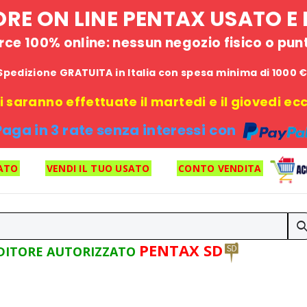
STORE ON LINE PENTAX USATO 
e 100% online: nessun negozio fisico o punto
Spedizione GRATUITA in Italia con spesa minima di 1000 
 saranno effettuate il martedi e il giovedi ecce
Paga in 3 rate senza interessi con
ATO
VENDI IL TUO USATO
CONTO VENDITA
PENTAX SD
DITORE AUTORIZZATO