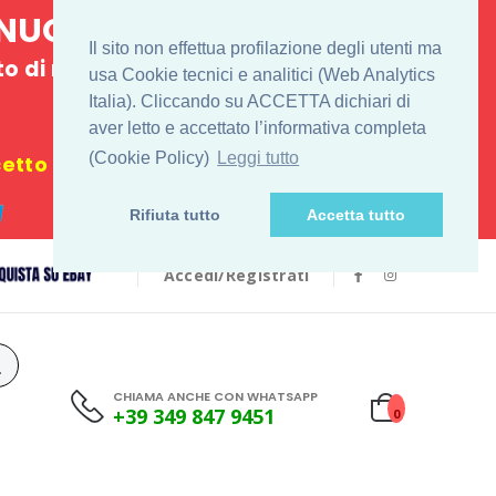
E NUOVO
Il sito non effettua profilazione degli utenti ma
 di ritiro
usa Cookie tecnici e analitici (Web Analytics
Italia). Cliccando su ACCETTA dichiari di
€
aver letto e accettato l’informativa completa
(Cookie Policy)
Leggi tutto
tto i festivi
Rifiuta tutto
Accetta tutto
Accedi/Registrati
CHIAMA ANCHE CON WHATSAPP
+39 349 847 9451
0