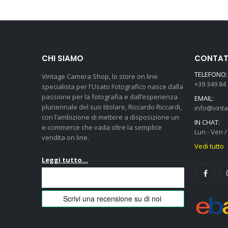
CHI SIAMO
CONTATT
TELEFONO:
Vintage Camera Shop, lo store on line
+39 349 84
specialista per l'Usato Fotografico nasce dalla
passione per la fotografia e dall’esperienza
EMAIL:
pluriennale del suo titolare, Riccardo Riccardi,
info@vint
con l’ambizione di mettere a disposizione un
IN CHAT:
e-commerce che vada oltre la semplice
Lun - Ven / 
vendita on line.
Vedi tutto
Leggi tutto...