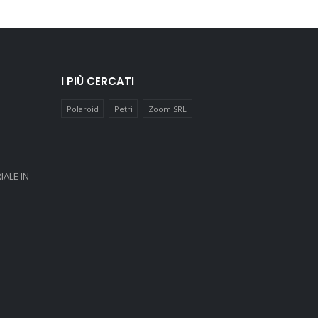
I PIÙ CERCATI
Polaroid
Petri
Zoom SRL
IALE IN