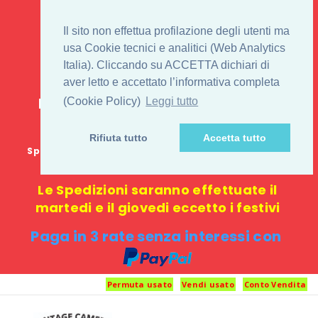
IL 1° STORE ON LINE
Il sito non effettua profilazione degli utenti ma
PENTAX USATO E
usa Cookie tecnici e analitici (Web Analytics
Italia). Cliccando su ACCETTA dichiari di
NUOVO
aver letto e accettato l’informativa completa
E-commerce 100% online: nessun
(Cookie Policy)
Leggi tutto
negozio fisico o punto di ritiro
Rifiuta tutto
Accetta tutto
Spedizione GRATUITA in Italia con spesa minima di
1000 €
Le Spedizioni saranno effettuate il
martedi e il giovedi eccetto i festivi
Paga in 3 rate senza interessi con
Permuta usato
Vendi usato
Conto Vendita