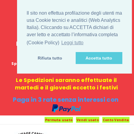
IL 1° STORE ON LINE
Il sito non effettua profilazione degli utenti ma
PENTAX USATO E
usa Cookie tecnici e analitici (Web Analytics
Italia). Cliccando su ACCETTA dichiari di
NUOVO
aver letto e accettato l’informativa completa
E-commerce 100% online: nessun
(Cookie Policy)
Leggi tutto
negozio fisico o punto di ritiro
Rifiuta tutto
Accetta tutto
Spedizione GRATUITA in Italia con spesa minima di
1000 €
Le Spedizioni saranno effettuate il
martedi e il giovedi eccetto i festivi
Paga in 3 rate senza interessi con
Permuta usato
Vendi usato
Conto Vendita