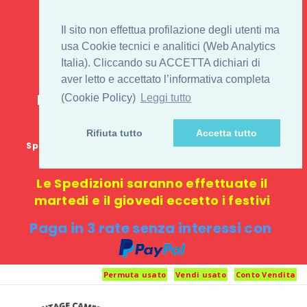
IL 1° STORE ON LINE
Il sito non effettua profilazione degli utenti ma
PENTAX USATO E
usa Cookie tecnici e analitici (Web Analytics
Italia). Cliccando su ACCETTA dichiari di
NUOVO
aver letto e accettato l’informativa completa
E-commerce 100% online: nessun
(Cookie Policy)
Leggi tutto
negozio fisico o punto di ritiro
Rifiuta tutto
Accetta tutto
Spedizione GRATUITA in Italia con spesa minima di
1000 €
Le Spedizioni saranno effettuate il
martedi e il giovedi eccetto i festivi
Paga in 3 rate senza interessi con
Permuta usato
Vendi usato
Conto Vendita