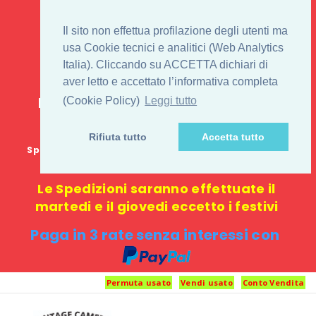
IL 1° STORE ON LINE
Il sito non effettua profilazione degli utenti ma
PENTAX USATO E
usa Cookie tecnici e analitici (Web Analytics
Italia). Cliccando su ACCETTA dichiari di
NUOVO
aver letto e accettato l’informativa completa
E-commerce 100% online: nessun
(Cookie Policy)
Leggi tutto
negozio fisico o punto di ritiro
Rifiuta tutto
Accetta tutto
Spedizione GRATUITA in Italia con spesa minima di
1000 €
Le Spedizioni saranno effettuate il
martedi e il giovedi eccetto i festivi
Paga in 3 rate senza interessi con
Permuta usato
Vendi usato
Conto Vendita