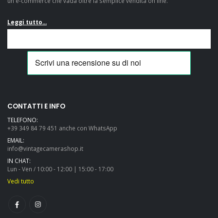
un e-commerce che vada oltre la semplice vendita on line.
Leggi tutto...
Amazingly well
Veramente
packaged, really swift
soddisfatto! Mi sono
shipping, as described
casualmente
and great value: many
imbattuto in questo
thanks and highly
fantastico e-
recommended....
commerce mentre ero
CONTATTI E INFO
alla ricerca di una
TELEFONO:
Pentax LX e devo dire
+39 349 84 79 451 anche con WhatsApp
che, a parte il fatto di
EMAIL:
aver trovato
info@vintagecamerashop.it
un'offerta...
IN CHAT:
Lun - Ven / 10:00 - 12:00 | 15:00 - 17:00
Vedi tutto