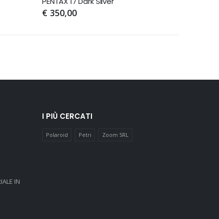
PENTAX 17 Dark Silver
€ 350,00
€ 950,
I PIÙ CERCATI
Polaroid
Petri
Zoom SRL
IALE IN