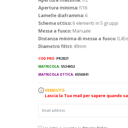
Apertura minima:
f/16
Lamelle diaframma:
6
Schema ottico:
6 elementi in 5 gruppi
Messa a fuoco:
Manuale
Distanza minima di messa a fuoco:
0,45
Diametro filtri:
49mm
COD PRO:
PR2821
MATRICOLA:
5524652
MATRICOLA OTTICA:
6556841
VENDUTO
Lascia la Tua mail per sapere quando sar