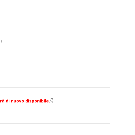
m
à di nuovo disponibile.
👇