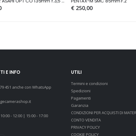
TAKUMAR ASAHI OPT CO 135mm f.3,5 Silver
PENTAX-M SMC 85mm F.2
0
€ 250,00
I E INFO
UTILI
Termini e condizioni
 79 451 anche con WhatsApp
Spedizioni
Pagamenti
agecamerashop.it
Garanzia
CONDIZIONI PER ACQUISTI DI MATER
10:00 - 12:00 | 15:00 - 17:00
CONTO VENDITA
PRIVACY POLICY
COOKIE POLICY