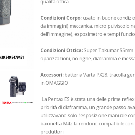
qualità ottica
Condizioni Corpo:
usato in buone condizion
da immagini) meccanica, micro pulviscolo ne
dell'immagine), esposimetro e tempi funz
Condizioni Ottica:
Super Takumar 55mm F.2 
opacizzazioni, no righe, diaframma e messa
Accessori:
batteria Varta PX28, tracolla gene
in OMAGGIO
La Pentax ES è stata una delle prime reflex
priorità di diaframma, un grande passo avan
utilizzavano solo l'esposizione manuale co
baionetta M42 la rendono compatibile con u
produttori.