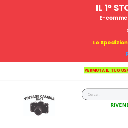
IL 1° 
E-commerc
Le Spedizioni
PERMUTA IL TUO US
RIVEN