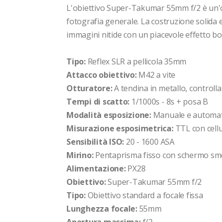
L'obiettivo Super-Takumar 55mm f/2 è un'ott
fotografia generale. La costruzione solida e 
immagini nitide con un piacevole effetto b
Tipo:
Reflex SLR a pellicola 35mm
Attacco obiettivo:
M42 a vite
Otturatore:
A tendina in metallo, controll
Tempi di scatto:
1/1000s - 8s + posa B
Modalità esposizione:
Manuale e automati
Misurazione esposimetrica:
TTL con cell
Sensibilità ISO:
20 - 1600 ASA
Mirino:
Pentaprisma fisso con schermo sme
Alimentazione:
PX28
Obiettivo:
Super-Takumar 55mm f/2
Tipo:
Obiettivo standard a focale fissa
Lunghezza focale:
55mm
Apertura massima:
f/2