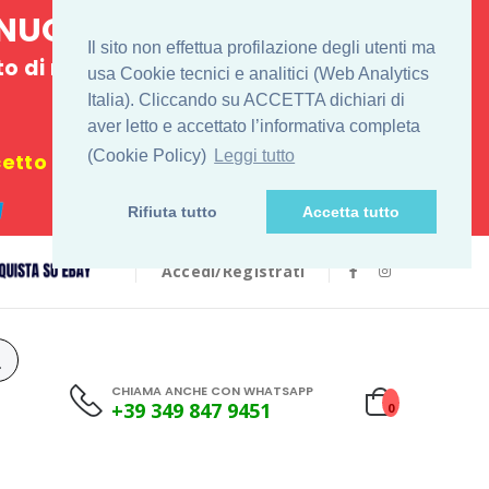
E NUOVO
Il sito non effettua profilazione degli utenti ma
 di ritiro
usa Cookie tecnici e analitici (Web Analytics
Italia). Cliccando su ACCETTA dichiari di
€
aver letto e accettato l’informativa completa
(Cookie Policy)
Leggi tutto
tto i festivi
Rifiuta tutto
Accetta tutto
Accedi/Registrati
CHIAMA ANCHE CON WHATSAPP
+39 349 847 9451
0