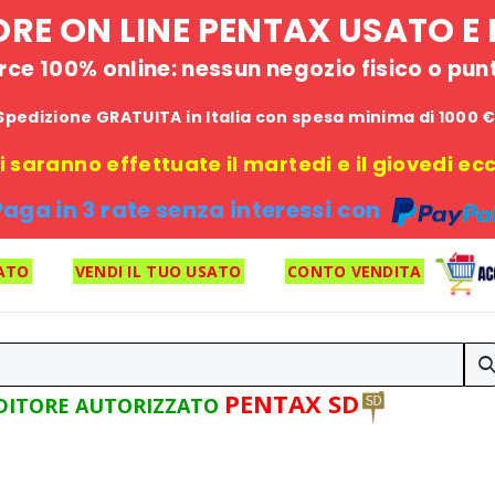
STORE ON LINE PENTAX USATO 
e 100% online: nessun negozio fisico o punto
Spedizione GRATUITA in Italia con spesa minima di 1000 
 saranno effettuate il martedi e il giovedi ecce
Paga in 3 rate senza interessi con
ATO
VENDI IL TUO USATO
CONTO VENDITA
PENTAX SD
DITORE AUTORIZZATO