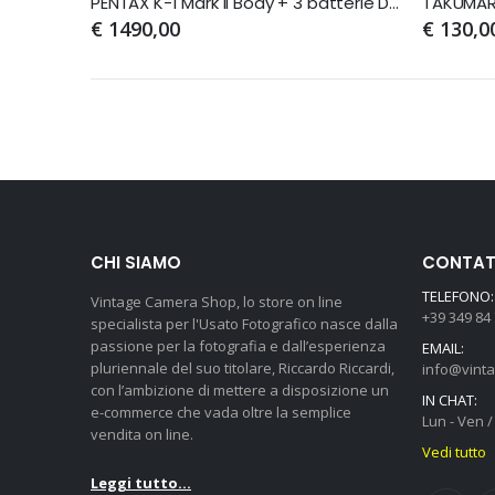
PENTAX K-1 Mark II Body + 3 batterie D-LI90
€ 1490,00
€ 130,0
CHI SIAMO
CONTATT
TELEFONO:
Vintage Camera Shop, lo store on line
+39 349 84
specialista per l'Usato Fotografico nasce dalla
passione per la fotografia e dall’esperienza
EMAIL:
pluriennale del suo titolare, Riccardo Riccardi,
info@vint
con l’ambizione di mettere a disposizione un
IN CHAT:
e-commerce che vada oltre la semplice
Lun - Ven / 
vendita on line.
Vedi tutto
Leggi tutto...