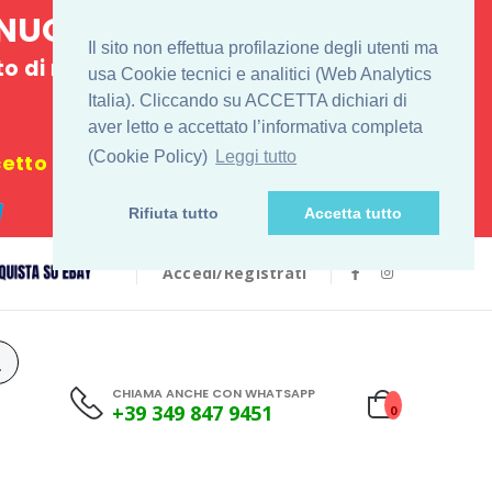
E NUOVO
Il sito non effettua profilazione degli utenti ma
 di ritiro
usa Cookie tecnici e analitici (Web Analytics
Italia). Cliccando su ACCETTA dichiari di
€
aver letto e accettato l’informativa completa
(Cookie Policy)
Leggi tutto
tto i festivi
Rifiuta tutto
Accetta tutto
Accedi/Registrati
CHIAMA ANCHE CON WHATSAPP
+39 349 847 9451
0