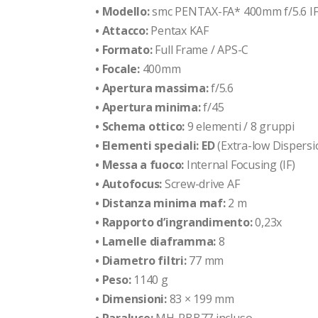
• Modello:
smc PENTAX-FA* 400mm f/5.6 IF
• Attacco:
Pentax KAF
• Formato:
Full Frame / APS-C
• Focale:
400mm
• Apertura massima:
f/5.6
• Apertura minima:
f/45
• Schema ottico:
9 elementi / 8 gruppi
• Elementi speciali: ED
(Extra-low Dispersi
• Messa a fuoco:
Internal Focusing (IF)
• Autofocus:
Screw-drive AF
• Distanza minima maf:
2 m
• Rapporto d’ingrandimento:
0,23x
• Lamelle diaframma:
8
• Diametro filtri:
77 mm
• Peso:
1140 g
• Dimensioni:
83 × 199 mm
• Paraluce:
MH-RBB77 incluso