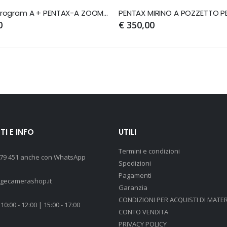
PENTAX Program A + PENTAX-A ZOOM 35-70mm 1:4
PENTAX MIRINO A POZZETTO P
0
€ 350,00
I E INFO
UTILI
Termini e condizioni
 79 451 anche con WhatsApp
Spedizioni
Pagamenti
agecamerashop.it
Garanzia
CONDIZIONI PER ACQUISTI DI MATER
10:00 - 12:00 | 15:00 - 17:00
CONTO VENDITA
PRIVACY POLICY