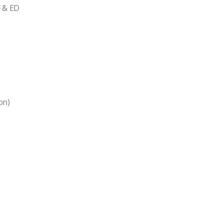
 & ED
on)