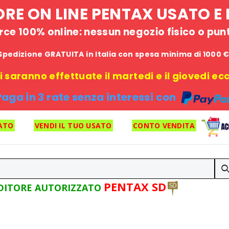
STORE ON LINE PENTAX USATO 
e 100% online: nessun negozio fisico o punto
Spedizione GRATUITA in Italia con spesa minima di 1000 
 saranno effettuate il martedi e il giovedi ecce
Paga in 3 rate senza interessi con
ATO
VENDI IL TUO USATO
CONTO VENDITA
PENTAX SD
DITORE AUTORIZZATO