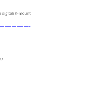
e digitali K-mount
=============
FA*