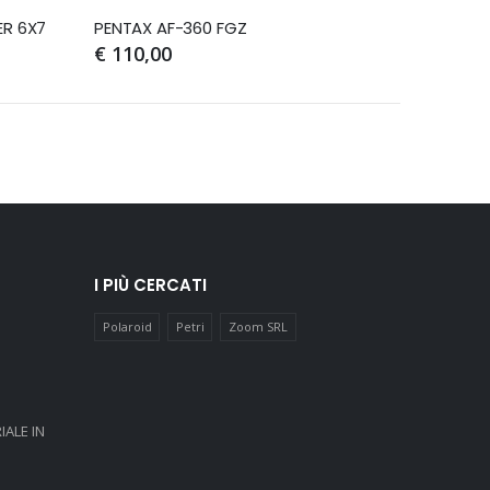
ER 6X7
PENTAX AF-360 FGZ
€ 110,00
€ 30,00
I PIÙ CERCATI
Polaroid
Petri
Zoom SRL
IALE IN