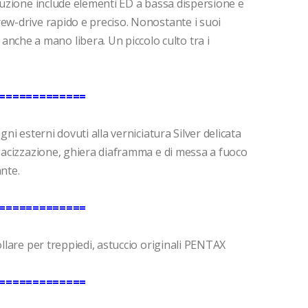
truzione include elementi ED a bassa dispersione e
ew-drive rapido e preciso. Nonostante i suoi
he a mano libera. Un piccolo culto tra i
=============
gni esterni dovuti alla verniciatura Silver delicata
opacizzazione, ghiera diaframma e di messa a fuoco
nte.
=============
ollare per treppiedi, astuccio originali PENTAX
=============