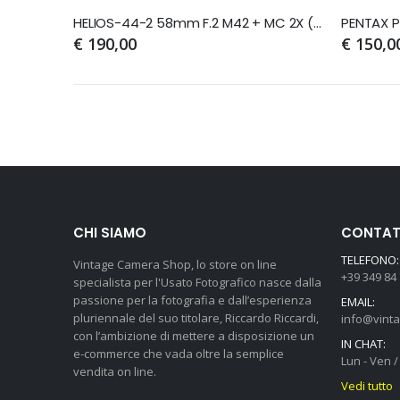
HELIOS-44-2 58mm F.2 M42 + MC 2X (Effetto Bokeh)
€ 190,00
€ 150,0
CHI SIAMO
CONTATT
TELEFONO:
Vintage Camera Shop, lo store on line
+39 349 84
specialista per l'Usato Fotografico nasce dalla
passione per la fotografia e dall’esperienza
EMAIL:
pluriennale del suo titolare, Riccardo Riccardi,
info@vint
con l’ambizione di mettere a disposizione un
IN CHAT:
e-commerce che vada oltre la semplice
Lun - Ven / 
vendita on line.
Vedi tutto