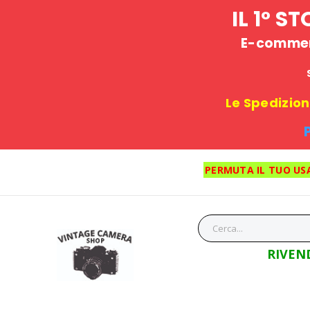
IL 1° 
E-commerc
Le Spedizioni
PERMUTA IL TUO US
RIVEN