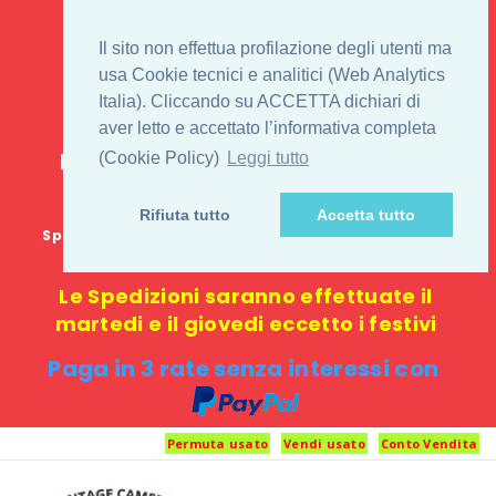
IL 1° STORE ON LINE
Il sito non effettua profilazione degli utenti ma
PENTAX USATO E
usa Cookie tecnici e analitici (Web Analytics
Italia). Cliccando su ACCETTA dichiari di
NUOVO
aver letto e accettato l’informativa completa
E-commerce 100% online: nessun
(Cookie Policy)
Leggi tutto
negozio fisico o punto di ritiro
Rifiuta tutto
Accetta tutto
Spedizione GRATUITA in Italia con spesa minima di
1000 €
Le Spedizioni saranno effettuate il
martedi e il giovedi eccetto i festivi
Paga in 3 rate senza interessi con
Permuta usato
Vendi usato
Conto Vendita