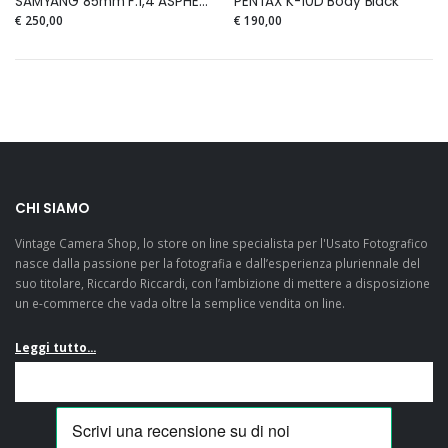
SAMYANG 85mm F.1,4 ASPHERICAL IF for Pentax
PENTAX K-10D Body Black
€ 250,00
€ 190,00
CHI SIAMO
Vintage Camera Shop, lo store on line specialista per l'Usato Fotografico
nasce dalla passione per la fotografia e dall’esperienza pluriennale del
suo titolare, Riccardo Riccardi, con l’ambizione di mettere a disposizione
un e-commerce che vada oltre la semplice vendita on line.
Leggi tutto...