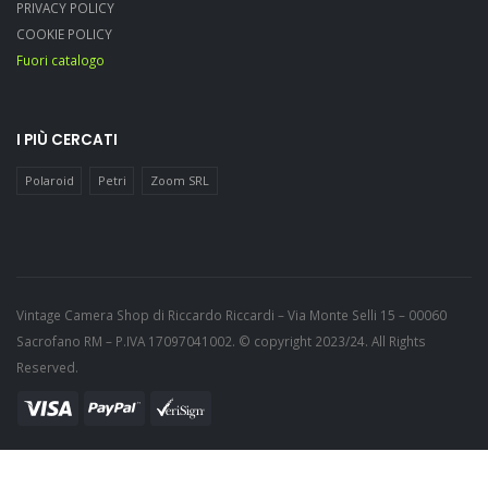
PRIVACY POLICY
COOKIE POLICY
Fuori catalogo
I PIÙ CERCATI
Polaroid
Petri
Zoom SRL
Vintage Camera Shop di Riccardo Riccardi – Via Monte Selli 15 – 00060
Sacrofano RM – P.IVA 17097041002. © copyright 2023/24. All Rights
Reserved.