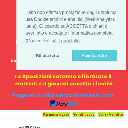
IL 1° STORE ON LINE
Il sito non effettua profilazione degli utenti ma
PENTAX USATO E
usa Cookie tecnici e analitici (Web Analytics
Italia). Cliccando su ACCETTA dichiari di
NUOVO
aver letto e accettato l’informativa completa
E-commerce 100% online: nessun
(Cookie Policy)
Leggi tutto
negozio fisico o punto di ritiro
Rifiuta tutto
Accetta tutto
Spedizione GRATUITA in Italia con spesa minima di
1000 €
Le Spedizioni saranno effettuate il
martedi e il giovedi eccetto i festivi
Paga in 3 rate senza interessi con
Permuta usato
Vendi usato
Conto Vendita