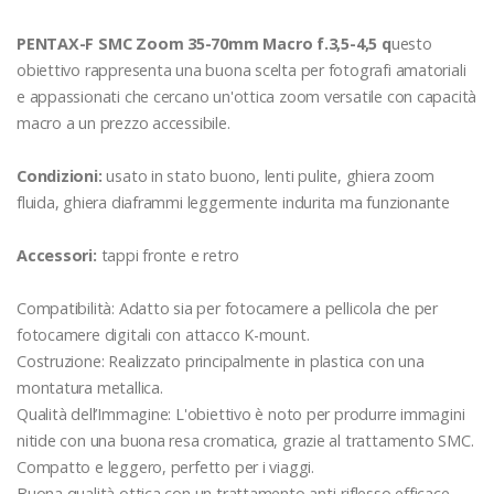
PENTAX-F SMC Zoom 35-70mm Macro f.3,5-4,5 q
uesto
obiettivo rappresenta una buona scelta per fotografi amatoriali
e appassionati che cercano un'ottica zoom versatile con capacità
macro a un prezzo accessibile.
Condizioni:
usato in stato buono, lenti pulite, ghiera zoom
fluida, ghiera diaframmi leggermente indurita ma funzionante
Accessori:
tappi fronte e retro
Compatibilità: Adatto sia per fotocamere a pellicola che per
fotocamere digitali con attacco K-mount.
Costruzione: Realizzato principalmente in plastica con una
montatura metallica.
Qualità dell’Immagine: L'obiettivo è noto per produrre immagini
nitide con una buona resa cromatica, grazie al trattamento SMC.
Compatto e leggero, perfetto per i viaggi.
Buona qualità ottica con un trattamento anti-riflesso efficace.