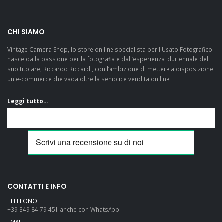
CHI SIAMO
Vintage Camera Shop, lo store on line specialista per l'Usato Fotografico
nasce dalla passione per la fotografia e dall’esperienza pluriennale del
suo titolare, Riccardo Riccardi, con l’ambizione di mettere a disposizione
un e-commerce che vada oltre la semplice vendita on line.
Leggi tutto...
CONTATTI E INFO
TELEFONO:
+39 349 84 79 451 anche con WhatsApp
EMAIL: