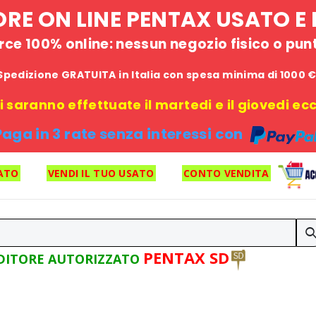
STORE ON LINE PENTAX USATO 
e 100% online: nessun negozio fisico o punto
Spedizione GRATUITA in Italia con spesa minima di 1000 
 saranno effettuate il martedi e il giovedi ecce
Paga in 3 rate senza interessi con
ATO
VENDI IL TUO USATO
CONTO VENDITA
PENTAX SD
DITORE AUTORIZZATO