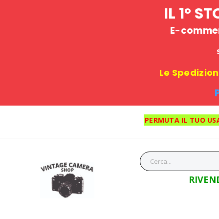
IL 1° 
E-commerc
Le Spedizioni
PERMUTA IL TUO US
RIVEN