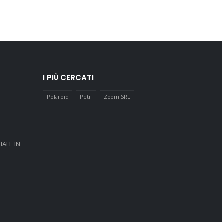
I PIÙ CERCATI
Polaroid
Petri
Zoom SRL
IALE IN