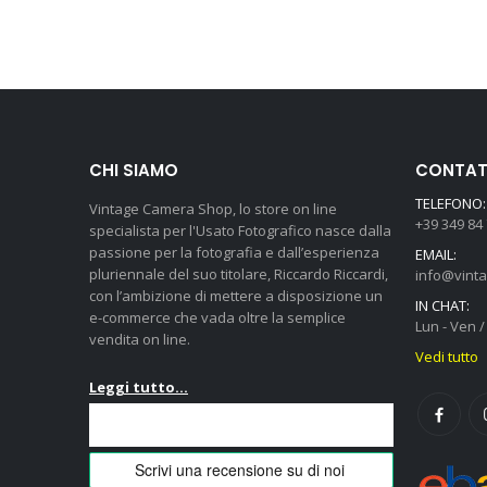
CHI SIAMO
CONTATT
TELEFONO:
Vintage Camera Shop, lo store on line
+39 349 84
specialista per l'Usato Fotografico nasce dalla
passione per la fotografia e dall’esperienza
EMAIL:
pluriennale del suo titolare, Riccardo Riccardi,
info@vint
con l’ambizione di mettere a disposizione un
IN CHAT:
e-commerce che vada oltre la semplice
Lun - Ven / 
vendita on line.
Vedi tutto
Leggi tutto...