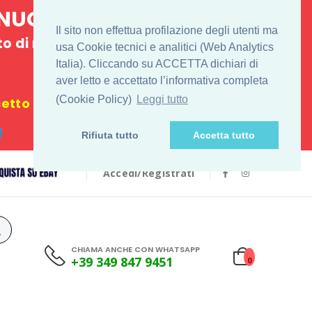
E NUOVO
Il sito non effettua profilazione degli utenti ma
 di ritiro
usa Cookie tecnici e analitici (Web Analytics
Italia). Cliccando su ACCETTA dichiari di
€
aver letto e accettato l’informativa completa
(Cookie Policy)
Leggi tutto
tto i festivi
Rifiuta tutto
Accetta tutto
Accedi/Registrati
CHIAMA ANCHE CON WHATSAPP
+39 349 847 9451
0