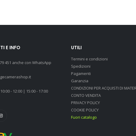
I E INFO
UTILI
Termini e condizioni
 79 451 anche con WhatsApp
Spedizioni
Pagamenti
agecamerashop.it
Garanzia
CONDIZIONI PER ACQUISTI DI MATER
10:00 - 12:00 | 15:00 - 17:00
CONTO VENDITA
PRIVACY POLICY
COOKIE POLICY
Fuori catalogo