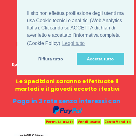
IL 1° STORE ON LINE
Il sito non effettua profilazione degli utenti ma
PENTAX USATO E
usa Cookie tecnici e analitici (Web Analytics
Italia). Cliccando su ACCETTA dichiari di
NUOVO
aver letto e accettato l’informativa completa
E-commerce 100% online: nessun
(Cookie Policy)
Leggi tutto
negozio fisico o punto di ritiro
Rifiuta tutto
Accetta tutto
Spedizione GRATUITA in Italia con spesa minima di
1000 €
Le Spedizioni saranno effettuate il
martedi e il giovedi eccetto i festivi
Paga in 3 rate senza interessi con
Permuta usato
Vendi usato
Conto Vendita