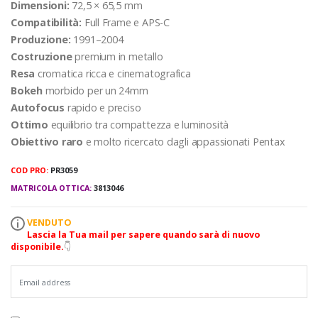
Dimensioni:
72,5 × 65,5 mm
Compatibilità:
Full Frame e APS-C
Produzione:
1991–2004
Costruzione
premium in metallo
Resa
cromatica ricca e cinematografica
Bokeh
morbido per un 24mm
Autofocus
rapido e preciso
Ottimo
equilibrio tra compattezza e luminosità
Obiettivo raro
e molto ricercato dagli appassionati Pentax
COD PRO:
PR3059
MATRICOLA OTTICA:
3813046
VENDUTO
Lascia la Tua mail per sapere quando sarà di nuovo
disponibile.
👇