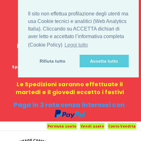
IL 1° STORE ON LINE
Il sito non effettua profilazione degli utenti ma
PENTAX USATO E
usa Cookie tecnici e analitici (Web Analytics
Italia). Cliccando su ACCETTA dichiari di
NUOVO
aver letto e accettato l’informativa completa
E-commerce 100% online: nessun
(Cookie Policy)
Leggi tutto
negozio fisico o punto di ritiro
Rifiuta tutto
Accetta tutto
Spedizione GRATUITA in Italia con spesa minima di
1000 €
Le Spedizioni saranno effettuate il
martedi e il giovedi eccetto i festivi
Paga in 3 rate senza interessi con
Permuta usato
Vendi usato
Conto Vendita