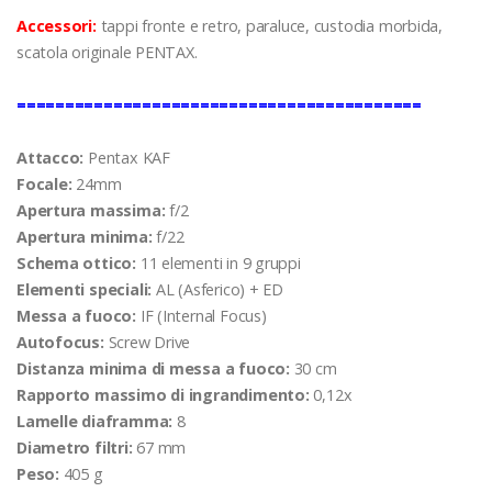
Accessori:
tappi fronte e retro, paraluce, custodia morbida,
scatola originale PENTAX.
==========================================
Attacco:
Pentax KAF
Focale:
24mm
Apertura massima:
f/2
Apertura minima:
f/22
Schema ottico:
11 elementi in 9 gruppi
Elementi speciali:
AL (Asferico) + ED
Messa a fuoco:
IF (Internal Focus)
Autofocus:
Screw Drive
Distanza minima di messa a fuoco:
30 cm
Rapporto massimo di ingrandimento:
0,12x
Lamelle diaframma:
8
Diametro filtri:
67 mm
Peso:
405 g