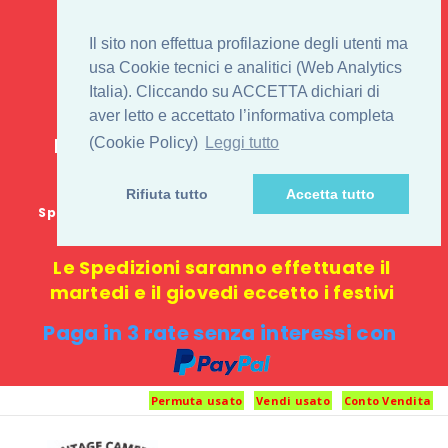
IL 1° STORE ON LINE
Il sito non effettua profilazione degli utenti ma
PENTAX USATO E
usa Cookie tecnici e analitici (Web Analytics
Italia). Cliccando su ACCETTA dichiari di
NUOVO
aver letto e accettato l’informativa completa
E-commerce 100% online: nessun
(Cookie Policy)
Leggi tutto
negozio fisico o punto di ritiro
Rifiuta tutto
Accetta tutto
Spedizione GRATUITA in Italia con spesa minima di
1000 €
Le Spedizioni saranno effettuate il
martedi e il giovedi eccetto i festivi
Paga in 3 rate senza interessi con
Permuta usato
Vendi usato
Conto Vendita