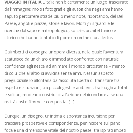
VIAGGIO IN ITALIA
L’Italia non è certamente un luogo trascurato
dall’immagine; molti i fotografi e gli autori che negli anni hanno
saputo percorrere strade più o meno note, riportando, del Bel
Paese, angoli e piazze, storie e lavori. Molti gli sguardi e le
ricerche dal sapore antropologico, sociale, architettonico e
storico che hanno tentato di porre un ordine e una lettura.
Galimberti ci consegna un’opera diversa, nella quale l’avventura
scaturisce da un chiaro e immediato confronto; con naturale
confidenza egli riesce ad animare il mondo circostante – merito
di colui che all’altro si avvicina senza armi. Nessun aspetto
pregiudiziale lo allontana dall’assoluta libertà di transitare tra
aspetti e situazioni, tra piccoli gesti e ambienti, tra luoghi affollati
e solitari, rendendo così riuscita l’azione nel ricondurre a sé una
realtà così difforme e composita. (…)
Dunque, un disegno, un’intima e spontanea incursione per
tracciare prospettive e corrispondenze, per incidere sul piano
focale una dimensione vitale del nostro paese, tra ispirati impeti