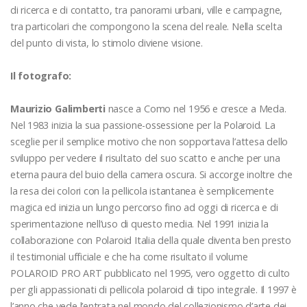
di ricerca e di contatto, tra panorami urbani, ville e campagne,
tra particolari che compongono la scena del reale. Nella scelta
del punto di vista, lo stimolo diviene visione.
Il fotografo:
Maurizio Galimberti
nasce a Como nel 1956 e cresce a Meda.
Nel 1983 inizia la sua passione-ossessione per la Polaroid. La
sceglie per il semplice motivo che non sopportava l’attesa dello
sviluppo per vedere il risultato del suo scatto e anche per una
eterna paura del buio della camera oscura. Si accorge inoltre che
la resa dei colori con la pellicola istantanea è semplicemente
magica ed inizia un lungo percorso fino ad oggi di ricerca e di
sperimentazione nell’uso di questo media. Nel 1991 inizia la
collaborazione con Polaroid Italia della quale diventa ben presto
il testimonial ufficiale e che ha come risultato il volume
POLAROID PRO ART pubblicato nel 1995, vero oggetto di culto
per gli appassionati di pellicola polaroid di tipo integrale. Il 1997 è
l’anno che vede l’entrata nel mondo del collezionismo d’arte dei