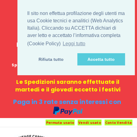
IL 1° STORE ON LINE
Il sito non effettua profilazione degli utenti ma
PENTAX USATO E
usa Cookie tecnici e analitici (Web Analytics
Italia). Cliccando su ACCETTA dichiari di
NUOVO
aver letto e accettato l’informativa completa
E-commerce 100% online: nessun
(Cookie Policy)
Leggi tutto
negozio fisico o punto di ritiro
Rifiuta tutto
Accetta tutto
Spedizione GRATUITA in Italia con spesa minima di
1000 €
Le Spedizioni saranno effettuate il
martedi e il giovedi eccetto i festivi
Paga in 3 rate senza interessi con
Permuta usato
Vendi usato
Conto Vendita