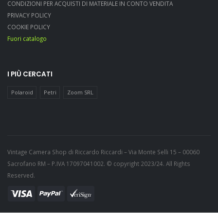
CONDIZIONI PER ACQUISTI DI MATERIALE IN CONTO VENDITA
PRIVACY POLICY
COOKIE POLICY
Fuori catalogo
I PIÙ CERCATI
Polaroid
Petri
Zoom SRL
Vintage Camera Shop di Riccardo Riccardi – Via Monte Selli 15 – 00060
Sacrofano RM – P.IVA 17097041002. © copyright 2023/24. All Rights
Reserved.