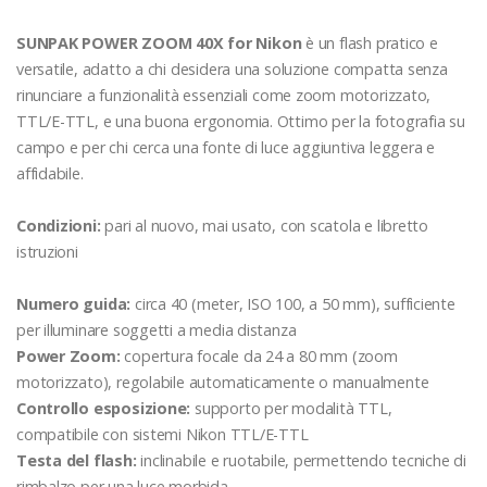
SUNPAK POWER ZOOM 40X for Nikon
è un flash pratico e
versatile, adatto a chi desidera una soluzione compatta senza
rinunciare a funzionalità essenziali come zoom motorizzato,
TTL/E-TTL, e una buona ergonomia. Ottimo per la fotografia su
campo e per chi cerca una fonte di luce aggiuntiva leggera e
affidabile.
Condizioni:
pari al nuovo, mai usato, con scatola e libretto
istruzioni
Numero guida:
circa 40 (meter, ISO 100, a 50 mm), sufficiente
per illuminare soggetti a media distanza
Power Zoom:
copertura focale da 24 a 80 mm (zoom
motorizzato), regolabile automaticamente o manualmente
Controllo esposizione:
supporto per modalità TTL,
compatibile con sistemi Nikon TTL/E-TTL
Testa del flash:
inclinabile e ruotabile, permettendo tecniche di
rimbalzo per una luce morbida