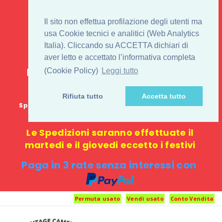
IL 1° STORE ON LINE
Il sito non effettua profilazione degli utenti ma
PENTAX USATO E
usa Cookie tecnici e analitici (Web Analytics
Italia). Cliccando su ACCETTA dichiari di
NUOVO
aver letto e accettato l’informativa completa
E-commerce 100% online: nessun
(Cookie Policy)
Leggi tutto
negozio fisico o punto di ritiro
Rifiuta tutto
Accetta tutto
Spedizione GRATUITA in Italia con spesa minima di
1000 €
Le Spedizioni saranno effettuate il
martedi e il giovedi eccetto i festivi
Paga in 3 rate senza interessi con
Permuta usato
Vendi usato
Conto Vendita