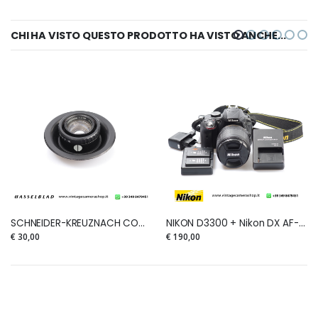
CHI HA VISTO QUESTO PRODOTTO HA VISTO ANCHE...
SCHNEIDER-KREUZNACH COMPONON 50mm 1:4
NIKON D3300 + Nikon DX AF-S 18-105mm f.3,5-5,6 G ED VR
€ 30,00
€ 190,00