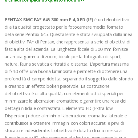
Richiedi compilando questo modulo>>
PENTAX SMC FA* 645 300 mm F.4,0 ED (IF)
è un teleobiettivo
di alta qualità progettato per le fotocamere medio formato
della serie Pentax 645. Questa lente è stata sviluppata dalla linea
di obiettivi FA* di Pentax, che rappresenta la serie di obiettivi di
fascia alta dell'azienda. La lunghezza focale di 300 mm fornisce
un'ampia gamma di zoom, ideale per la fotografia di sport,
natura, fauna selvatica e ritratti a distanza. L'apertura massima
di f/4.0 offre una buona luminosità e permette di ottenere una
profondità di campo ridotta, separando il soggetto dallo sfondo
e creando un effetto bokeh piacevole. La costruzione
dell'obiettivo è di alta qualità, con elementi ottici speciali per
minimizzare le aberrazioni cromatiche e garantire una resa dei
dettagli nitida e contrastata. L'elemento ED (Extra-low
Dispersion) riduce al minimo l'aberrazione cromatica laterale e
contribuisce a ottenere immagini con colori accurati e privi di
sfocature indesiderate. L'obiettivo è dotato di una messa a
fuoco interna (IF), che consente alla lente di mantenere le sue