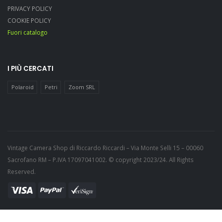
PRIVACY POLICY
COOKIE POLICY
Fuori catalogo
I PIÙ CERCATI
Polaroid
Petri
Zoom SRL
Vintage Camera Shop di Riccardo Riccardi – Via Monte Selli 15 – 00060
Sacrofano RM – P.IVA 17097041002. © copyright 2023/24. All Rights
Reserved.