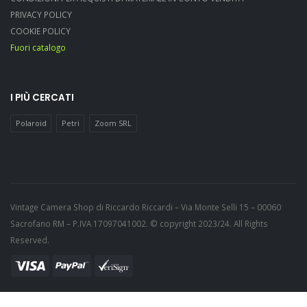
PRIVACY POLICY
COOKIE POLICY
Fuori catalogo
I PIÙ CERCATI
Polaroid
Petri
Zoom SRL
Vintage Camera Shop di Riccardo Riccardi – Via Monte Selli 15 – 00060
Sacrofano RM – P.IVA 17097041002. © copyright 2023/24. All Rights
Reserved.