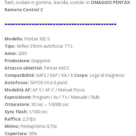
flash, oculare in gomma, tracolla, scatole. In
OMAGGIO PENTAX
Remote Control C
==========================================
Modello:
Pentax MZ-S
Tipo:
Reflex 35mm autofocus TTL
Anno:
2001
Produzione:
Giappone
Attacco obiettivi:
Pentax KAF2
Compatibilità:
KAF2 / KAF / KA / K
Corpo:
Lega di magnesio
Autofocus:
SAFOX VII a 6 punti
Modalità AF:
AF-S / AF-C / Manual Focus
Esposizione:
Program / Av / Tv / Manuale / Bulb
Otturatore:
30 sec – 1/6000 sec
Sync flash:
1/180 sec
Raffica:
2,5 fps
Mirino:
Pentaprisma 0,75x
Copertura:
92%