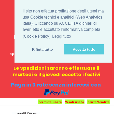
IL 1° STORE ON LINE
Il sito non effettua profilazione degli utenti ma
PENTAX USATO E
usa Cookie tecnici e analitici (Web Analytics
Italia). Cliccando su ACCETTA dichiari di
NUOVO
aver letto e accettato l’informativa completa
E-commerce 100% online: nessun
(Cookie Policy)
Leggi tutto
negozio fisico o punto di ritiro
Rifiuta tutto
Accetta tutto
Spedizione GRATUITA in Italia con spesa minima di
1000 €
Le Spedizioni saranno effettuate il
martedi e il giovedi eccetto i festivi
Paga in 3 rate senza interessi con
Permuta usato
Vendi usato
Conto Vendita