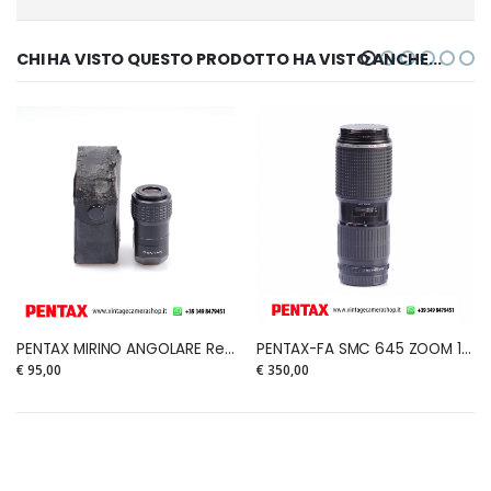
CHI HA VISTO QUESTO PRODOTTO HA VISTO ANCHE...
PENTAX MIRINO ANGOLARE Refconverter-A con lente incorporata 1X-2X for PENTAX (raro)
PENTAX-FA SMC 645 ZOOM 150-300mm F.5,6 ED IF
€ 95,00
€ 350,00