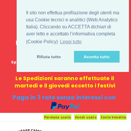
IL 1° STORE ON LINE
Il sito non effettua profilazione degli utenti ma
PENTAX USATO E
usa Cookie tecnici e analitici (Web Analytics
Italia). Cliccando su ACCETTA dichiari di
NUOVO
aver letto e accettato l’informativa completa
E-commerce 100% online: nessun
(Cookie Policy)
Leggi tutto
negozio fisico o punto di ritiro
Rifiuta tutto
Accetta tutto
Spedizione GRATUITA in Italia con spesa minima di
1000 €
Le Spedizioni saranno effettuate il
martedi e il giovedi eccetto i festivi
Paga in 3 rate senza interessi con
Permuta usato
Vendi usato
Conto Vendita