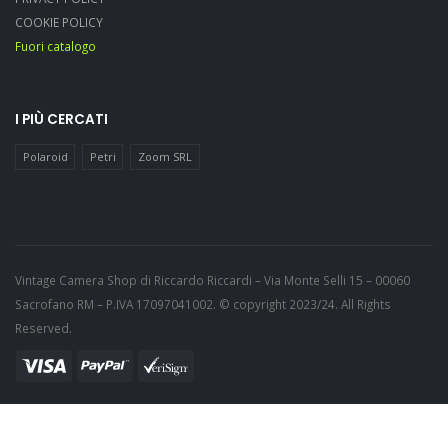
COOKIE POLICY
Fuori catalogo
I PIÙ CERCATI
Polaroid
Petri
Zoom SRL
Vintage Camera Shop di Riccardo Riccardi – Via Monte Selli 15 – 00060
Sacrofano RM – P.IVA 17097041002. © copyright 2023/24. All Rights
Reserved.