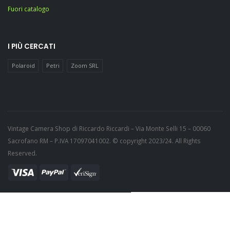
Fuori catalogo
I PIÙ CERCATI
Polaroid
Petri
Zoom SRL
Vintage Camera Shop di Riccardo Riccardi – Via Monte Selli 15 – 00060
Sacrofano RM – P.IVA 17097041002. © copyright 2023/24. All Rights
Reserved.