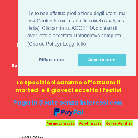
IL 1° STORE ON LINE
Il sito non effettua profilazione degli utenti ma
PENTAX USATO E
usa Cookie tecnici e analitici (Web Analytics
Italia). Cliccando su ACCETTA dichiari di
NUOVO
aver letto e accettato l’informativa completa
E-commerce 100% online: nessun
(Cookie Policy)
Leggi tutto
negozio fisico o punto di ritiro
Rifiuta tutto
Accetta tutto
Spedizione GRATUITA in Italia con spesa minima di
1000 €
Le Spedizioni saranno effettuate il
martedi e il giovedi eccetto i festivi
Paga in 3 rate senza interessi con
Permuta usato
Vendi usato
Conto Vendita