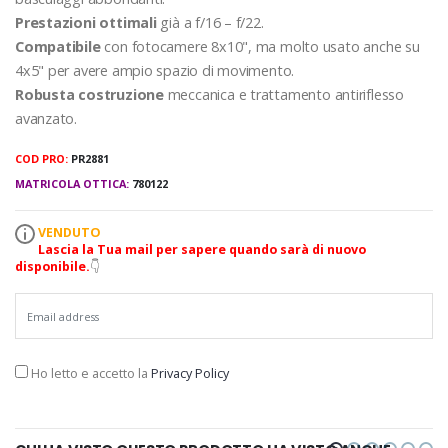
Prestazioni ottimali
già a f/16 – f/22.
Compatibile
con fotocamere 8x10", ma molto usato anche su
4x5" per avere ampio spazio di movimento.
Robusta costruzione
meccanica e trattamento antiriflesso
avanzato.
COD PRO:
PR2881
MATRICOLA OTTICA:
780122
VENDUTO
Lascia la Tua mail per sapere quando sarà di nuovo
disponibile.
👇
Ho letto e accetto la
Privacy Policy