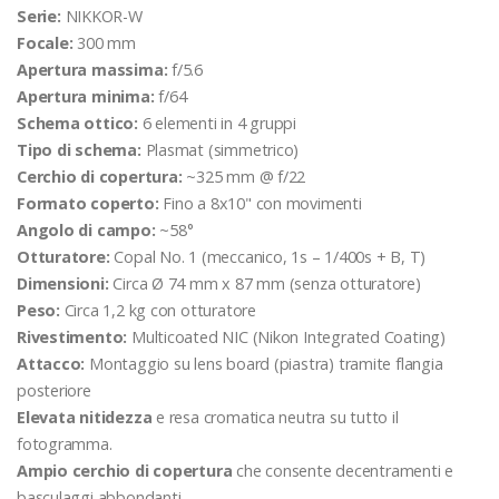
Serie:
NIKKOR-W
Focale:
300 mm
Apertura massima:
f/5.6
Apertura minima:
f/64
Schema ottico:
6 elementi in 4 gruppi
Tipo di schema:
Plasmat (simmetrico)
Cerchio di copertura:
~325 mm @ f/22
Formato coperto:
Fino a 8x10" con movimenti
Angolo di campo:
~58°
Otturatore:
Copal No. 1 (meccanico, 1s – 1/400s + B, T)
Dimensioni:
Circa Ø 74 mm x 87 mm (senza otturatore)
Peso:
Circa 1,2 kg con otturatore
Rivestimento:
Multicoated NIC (Nikon Integrated Coating)
Attacco:
Montaggio su lens board (piastra) tramite flangia
posteriore
Elevata nitidezza
e resa cromatica neutra su tutto il
fotogramma.
Ampio cerchio di copertura
che consente decentramenti e
basculaggi abbondanti.