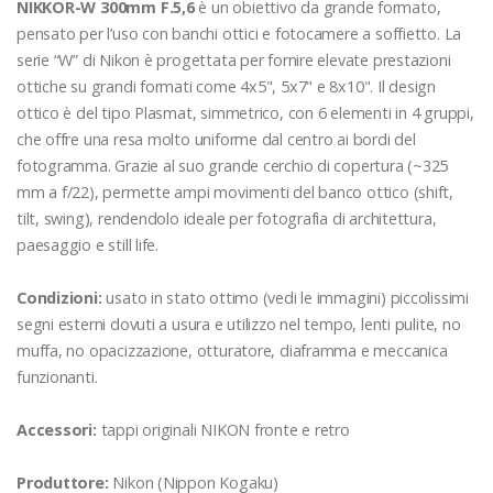
NIKKOR-W 300mm F.5,6
è un obiettivo da grande formato,
pensato per l’uso con banchi ottici e fotocamere a soffietto. La
serie “W” di Nikon è progettata per fornire elevate prestazioni
ottiche su grandi formati come 4x5", 5x7" e 8x10". Il design
ottico è del tipo Plasmat, simmetrico, con 6 elementi in 4 gruppi,
che offre una resa molto uniforme dal centro ai bordi del
fotogramma. Grazie al suo grande cerchio di copertura (~325
mm a f/22), permette ampi movimenti del banco ottico (shift,
tilt, swing), rendendolo ideale per fotografia di architettura,
paesaggio e still life.
Condizioni:
usato in stato ottimo (vedi le immagini) piccolissimi
segni esterni dovuti a usura e utilizzo nel tempo, lenti pulite, no
muffa, no opacizzazione, otturatore, diaframma e meccanica
funzionanti.
Accessori:
tappi originali NIKON fronte e retro
Produttore:
Nikon (Nippon Kogaku)