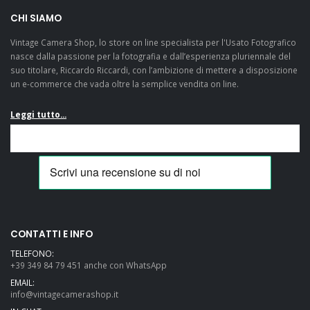
CHI SIAMO
Vintage Camera Shop, lo store on line specialista per l'Usato Fotografico
nasce dalla passione per la fotografia e dall’esperienza pluriennale del
suo titolare, Riccardo Riccardi, con l’ambizione di mettere a disposizione
un e-commerce che vada oltre la semplice vendita on line.
Leggi tutto...
CONTATTI E INFO
TELEFONO:
+39 349 84 79 451 anche con WhatsApp
EMAIL:
info@vintagecamerashop.it