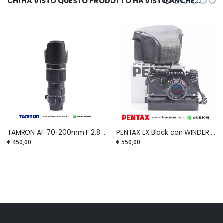
CHI HA VISTO QUESTO PRODOTTO HA VISTO ANCHE...
TAMRON AF 70-200mm F.2,8 (IF) MACRO DI SP for PENTAX
PENTAX LX Black con WINDER LX + PENTAX-M SMC 50mm 1:1,7 e borsa LX Soft Case
€ 450,00
€ 550,00