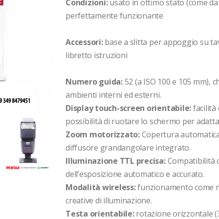
Condizioni:
usato in ottimo stato (come d
perfettamente funzionante
Accessori:
base a slitta per appoggio su ta
libretto istruzioni
Numero guida:
52 (a ISO 100 e 105 mm), c
ambienti interni ed esterni.
Display touch-screen orientabile:
facilità 
possibilità di ruotare lo schermo per adatta
Zoom motorizzato:
Copertura automatica 
diffusore grandangolare integrato.
Illuminazione TTL precisa:
Compatibilità c
dell’esposizione automatico e accurato.
Modalità wireless:
funzionamento come mas
creative di illuminazione.
Testa orientabile:
rotazione orizzontale (3