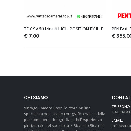
TDK SA60 Minuti HIGH POSITION IECII-TYPEII For CD NUOVE e SIGILLATE
€ 7,00
€ 365,0
CHI SIAMO
CONTATT
TELEFONO:
Vintage Camera Shop, lo store on line
+39 349 84
specialista per l'Usato Fotografico nasce dalla
passione per la fotografia e dall’esperienza
EMAIL:
pluriennale del suo titolare, Riccardo Riccardi,
info@vint