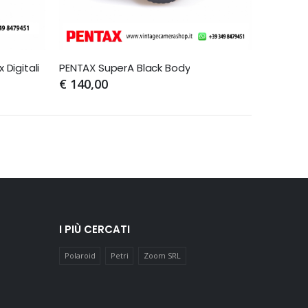
 Digitali
PENTAX SuperA Black Body
HORIZON
€ 140,00
€ 450,
I PIÙ CERCATI
Polaroid
Petri
Zoom SRL