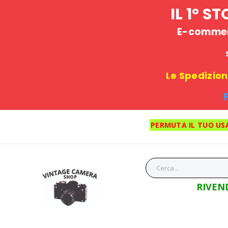
IL 1° 
E-commerc
Le Spedizioni
PERMUTA IL TUO US
RIVEN