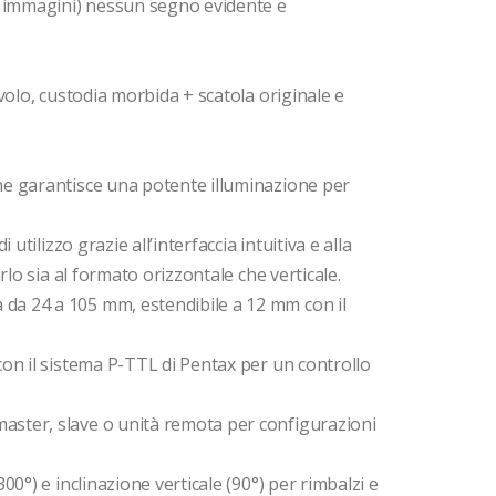
a immagini) nessun segno evidente e
volo, custodia morbida + scatola originale e
he garantisce una potente illuminazione per
di utilizzo grazie all’interfaccia intuitiva e alla
rlo sia al formato orizzontale che verticale.
da 24 a 105 mm, estendibile a 12 mm con il
on il sistema P-TTL di Pentax per un controllo
ter, slave o unità remota per configurazioni
00°) e inclinazione verticale (90°) per rimbalzi e