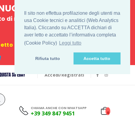
E NUOVO
Il sito non effettua profilazione degli utenti ma
 di ritiro
usa Cookie tecnici e analitici (Web Analytics
Italia). Cliccando su ACCETTA dichiari di
€
aver letto e accettato l’informativa completa
(Cookie Policy)
Leggi tutto
tto i festivi
Rifiuta tutto
Accetta tutto
Accedi/Registrati
CHIAMA ANCHE CON WHATSAPP
+39 349 847 9451
0