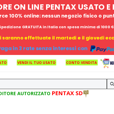
STORE ON LINE PENTAX USATO 
e 100% online: nessun negozio fisico o punto
Spedizione GRATUITA in Italia con spesa minima di 1000 
 saranno effettuate il martedi e il giovedi ecce
Paga in 3 rate senza interessi con
ATO
VENDI IL TUO USATO
CONTO VENDITA
PENTAX SD
DITORE AUTORIZZATO