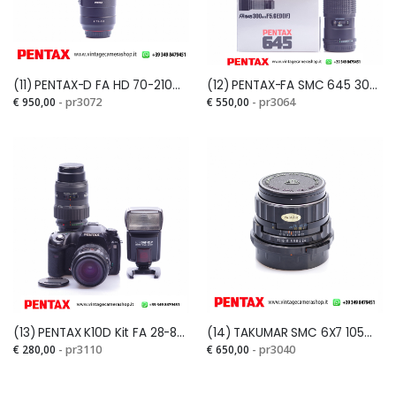
(11) PENTAX-D FA HD 70-210mm 1:4 ED SDM WR
(12) PENTAX-FA SMC 645 300mm 1:5,6 ED (IF)
€ 950,00
- pr3072
€ 550,00
- pr3064
(13) PENTAX K10D Kit FA 28-80mm + F 70-200mm + Flash DAF42P
(14) TAKUMAR SMC 6X7 105mm 1:2,4
€ 280,00
- pr3110
€ 650,00
- pr3040