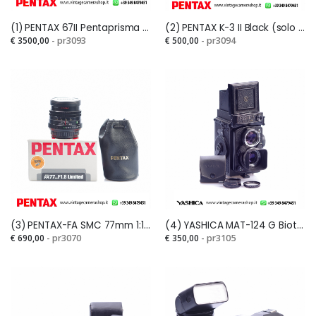
(1) PENTAX 67II Pentaprisma TTL + TAKUMAR SMC 6X7 LS 90mm 1:2,8
(2) PENTAX K-3 II Black (solo corpo)
€ 3500,00
- pr3093
€ 500,00
- pr3094
Veramente
Mandato in
soddisfatto! Mi sono
riparazione una Pentax
casualmente
K 3. Ditta molto seria e
imbattuto in questo
competente, molto
fantastico e-
veloci ed onesti. La
commerce mentre ero
consiglio
alla ricerca di una
sicuramente....
Pentax LX e devo dire
che, a parte il fatto di
aver trovato
(3) PENTAX-FA SMC 77mm 1:1,8 Limited Black
(4) YASHICA MAT-124 G Biottica 6x6 Obiettivo YASHINON 80mm 1:3,5 COPAL-SV
un'offerta...
€ 690,00
- pr3070
€ 350,00
- pr3105