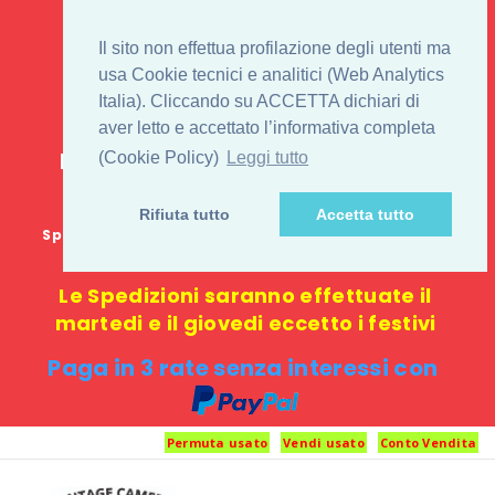
IL 1° STORE ON LINE
Il sito non effettua profilazione degli utenti ma
PENTAX USATO E
usa Cookie tecnici e analitici (Web Analytics
Italia). Cliccando su ACCETTA dichiari di
NUOVO
aver letto e accettato l’informativa completa
E-commerce 100% online: nessun
(Cookie Policy)
Leggi tutto
negozio fisico o punto di ritiro
Rifiuta tutto
Accetta tutto
Spedizione GRATUITA in Italia con spesa minima di
1000 €
Le Spedizioni saranno effettuate il
martedi e il giovedi eccetto i festivi
Paga in 3 rate senza interessi con
Permuta usato
Vendi usato
Conto Vendita