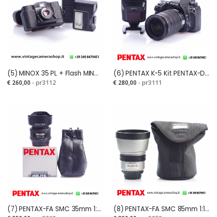
(5) MINOX 35 PL + Flash MINOX FC35 con custodie in pelle originali
(6) PENTAX K-5 Kit PENTAX-DA SMC 16-45mm 1: 4 ED AL
€ 260,00
- pr3112
€ 280,00
- pr3111
(7) PENTAX-FA SMC 35mm 1:2 AL
(8) PENTAX-FA SMC 85mm 1:1,4 IF (raro)