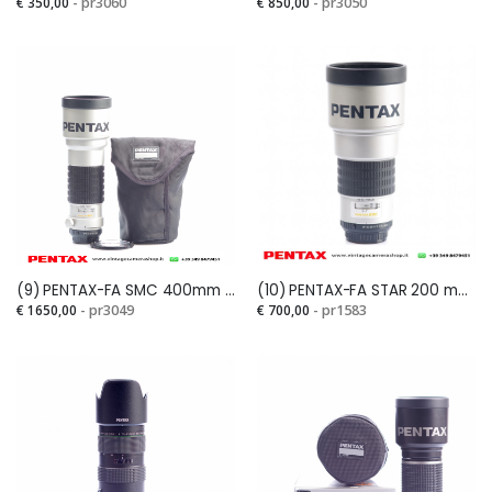
€ 350,00
- pr3060
€ 850,00
- pr3050
(9) PENTAX-FA SMC 400mm 1:5,6 IF & ED (raro)
(10) PENTAX-FA STAR 200 mm F.2,8 IF ED
€ 1650,00
- pr3049
€ 700,00
- pr1583