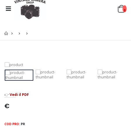
0
👉
Vedi il PDF
€
COD PRO:
PR