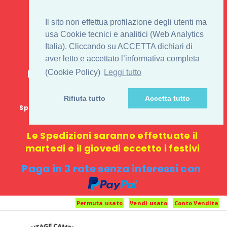
IL 1° STORE ON LINE
Il sito non effettua profilazione degli utenti ma
PENTAX USATO E
usa Cookie tecnici e analitici (Web Analytics
Italia). Cliccando su ACCETTA dichiari di
NUOVO
aver letto e accettato l’informativa completa
E-commerce 100% online: nessun
(Cookie Policy)
Leggi tutto
negozio fisico o punto di ritiro
Rifiuta tutto
Accetta tutto
Spedizione GRATUITA in Italia con spesa minima di
1000 €
Le Spedizioni saranno effettuate il
martedi e il giovedi eccetto i festivi
Paga in 3 rate senza interessi con
Permuta usato
Vendi usato
Conto Vendita