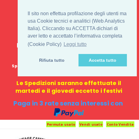
IL 1° STORE ON LINE
Il sito non effettua profilazione degli utenti ma
PENTAX USATO E
usa Cookie tecnici e analitici (Web Analytics
Italia). Cliccando su ACCETTA dichiari di
NUOVO
aver letto e accettato l’informativa completa
E-commerce 100% online: nessun
(Cookie Policy)
Leggi tutto
negozio fisico o punto di ritiro
Rifiuta tutto
Accetta tutto
Spedizione GRATUITA in Italia con spesa minima di
1000 €
Le Spedizioni saranno effettuate il
martedi e il giovedi eccetto i festivi
Paga in 3 rate senza interessi con
Permuta usato
Vendi usato
Conto Vendita