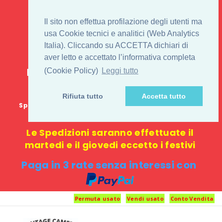
IL 1° STORE ON LINE
Il sito non effettua profilazione degli utenti ma
PENTAX USATO E
usa Cookie tecnici e analitici (Web Analytics
Italia). Cliccando su ACCETTA dichiari di
NUOVO
aver letto e accettato l’informativa completa
E-commerce 100% online: nessun
(Cookie Policy)
Leggi tutto
negozio fisico o punto di ritiro
Rifiuta tutto
Accetta tutto
Spedizione GRATUITA in Italia con spesa minima di
1000 €
Le Spedizioni saranno effettuate il
martedi e il giovedi eccetto i festivi
Paga in 3 rate senza interessi con
Permuta usato
Vendi usato
Conto Vendita