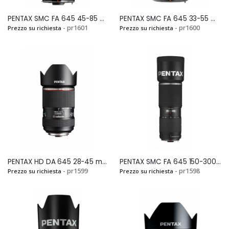
PENTAX SMC FA 645 45-85 mm F.4,5Si
PENTAX SMC FA 645 33-55 mm F.4,5 ALSi
- pr1601
- pr1600
Prezzo su richiesta
Prezzo su richiesta
Veramente
Mandato in
soddisfatto! Mi sono
riparazione una Pentax
casualmente
K 3. Ditta molto seria e
imbattuto in questo
competente, molto
fantastico e-
veloci ed onesti. La
commerce mentre ero
consiglio
alla ricerca di una
sicuramente....
Pentax LX e devo dire
che, a parte il fatto di
aver trovato
PENTAX HD DA 645 28-45 mm F.4,5 ED AW SRSi
PENTAX SMC FA 645 150-300 mm F.5,6 ED (IF)Si
un'offerta...
- pr1599
- pr1598
Prezzo su richiesta
Prezzo su richiesta