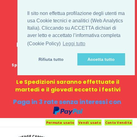
IL 1° STORE ON LINE
Il sito non effettua profilazione degli utenti ma
PENTAX USATO E
usa Cookie tecnici e analitici (Web Analytics
Italia). Cliccando su ACCETTA dichiari di
NUOVO
aver letto e accettato l’informativa completa
E-commerce 100% online: nessun
(Cookie Policy)
Leggi tutto
negozio fisico o punto di ritiro
Rifiuta tutto
Accetta tutto
Spedizione GRATUITA in Italia con spesa minima di
1000 €
Le Spedizioni saranno effettuate il
martedi e il giovedi eccetto i festivi
Paga in 3 rate senza interessi con
Permuta usato
Vendi usato
Conto Vendita