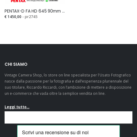
PENTAX-D FA HD 645 90mm MACRO F.2,8 ED AW SRSi
€ 1450,00
- pr2745
Veramente
Mandato in
t
soddisfatto! Mi sono
riparazione una Pen
bed
casualmente
K 3. Ditta molto seri
ny
imbattuto in questo
competente, molto
fantastico e-
veloci ed onesti. La
commerce mentre ero
consiglio
CHI SIAMO
alla ricerca di una
sicuramente....
Vintage Camera Shop, lo store on line specialista per l'Usato Fotografico
Pentax LX e devo dire
nasce dalla passione per la fotografia e dall’esperienza pluriennale del
che, a parte il fatto di
suo titolare, Riccardo Riccardi, con l’ambizione di mettere a disposizione
aver trovato
un e-commerce che vada oltre la semplice vendita on line.
un'offerta...
Leggi tutto...