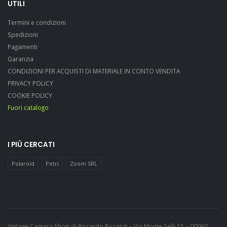
UTILI
Termini e condizioni
Spedizioni
Pagamenti
Garanzia
CONDIZIONI PER ACQUISTI DI MATERIALE IN CONTO VENDITA
PRIVACY POLICY
COOKIE POLICY
Fuori catalogo
I PIÙ CERCATI
Polaroid
Petri
Zoom SRL
Vintage Camera Shop di Riccardo Riccardi – Via Monte Selli 15 – 00060