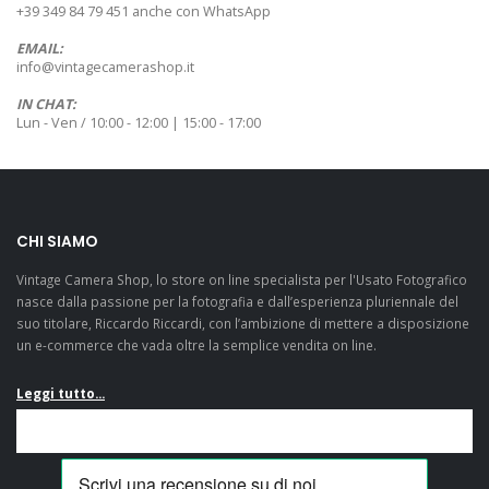
+39 349 84 79 451 anche con WhatsApp
EMAIL:
info@vintagecamerashop.it
IN CHAT:
Lun - Ven / 10:00 - 12:00 | 15:00 - 17:00
CHI SIAMO
Vintage Camera Shop, lo store on line specialista per l'Usato Fotografico
nasce dalla passione per la fotografia e dall’esperienza pluriennale del
suo titolare, Riccardo Riccardi, con l’ambizione di mettere a disposizione
un e-commerce che vada oltre la semplice vendita on line.
Leggi tutto...