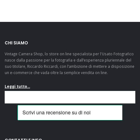
Veramente
Mandato in
soddisfatto! Mi sono
riparazione una Pentax
casualmente
K 3. Ditta molto seria e
CHI SIAMO
imbattuto in questo
competente, molto
Vintage Camera Shop, lo store on line specialista per l'Usato Fotografico
fantastico e-
veloci ed onesti. La
nasce dalla passione per la fotografia e dall’esperienza pluriennale del
commerce mentre ero
consiglio
suo titolare, Riccardo Riccardi, con l’ambizione di mettere a disposizione
alla ricerca di una
sicuramente....
un e-commerce che vada oltre la semplice vendita on line.
Pentax LX e devo dire
che, a parte il fatto di
Leggi tutto...
aver trovato
un'offerta...