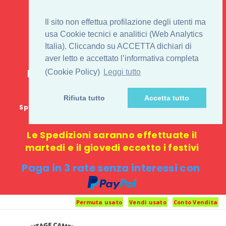
IL 1° STORE ON LINE
Il sito non effettua profilazione degli utenti ma
PENTAX USATO E
usa Cookie tecnici e analitici (Web Analytics
Italia). Cliccando su ACCETTA dichiari di
NUOVO
aver letto e accettato l’informativa completa
E-commerce 100% online: nessun
(Cookie Policy)
Leggi tutto
negozio fisico o punto di ritiro
Rifiuta tutto
Accetta tutto
Spedizione GRATUITA in Italia con spesa minima di
1000 €
Le Spedizioni saranno effettuate il
martedi e il giovedi eccetto i festivi
Paga in 3 rate senza interessi con
Permuta usato
Vendi usato
Conto Vendita