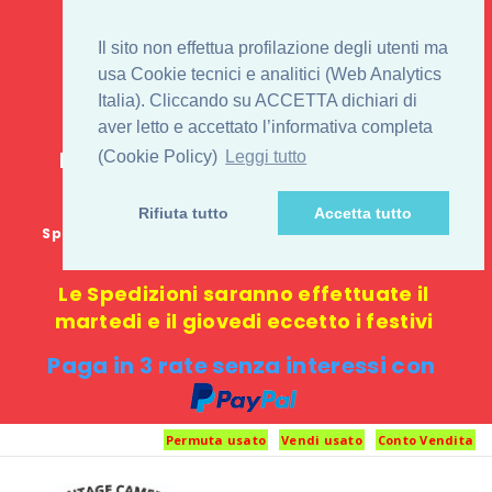
IL 1° STORE ON LINE
Il sito non effettua profilazione degli utenti ma
PENTAX USATO E
usa Cookie tecnici e analitici (Web Analytics
Italia). Cliccando su ACCETTA dichiari di
NUOVO
aver letto e accettato l’informativa completa
E-commerce 100% online: nessun
(Cookie Policy)
Leggi tutto
negozio fisico o punto di ritiro
Rifiuta tutto
Accetta tutto
Spedizione GRATUITA in Italia con spesa minima di
1000 €
Le Spedizioni saranno effettuate il
martedi e il giovedi eccetto i festivi
Paga in 3 rate senza interessi con
Permuta usato
Vendi usato
Conto Vendita