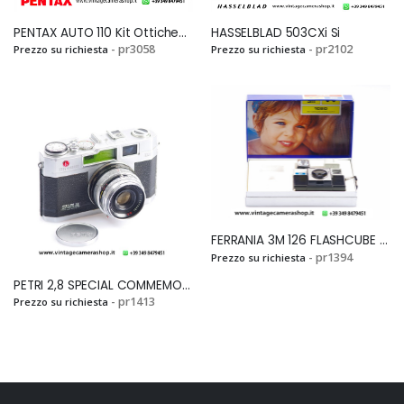
PENTAX AUTO 110 Kit Ottiche-Accessori-ValigiaSi
HASSELBLAD 503CXi Si
- pr3058
- pr2102
Prezzo su richiesta
Prezzo su richiesta
Veramente
Mandato in
soddisfatto! Mi sono
riparazione una Pentax
casualmente
K 3. Ditta molto seria e
imbattuto in questo
competente, molto
fantastico e-
veloci ed onesti. La
commerce mentre ero
consiglio
alla ricerca di una
sicuramente....
Pentax LX e devo dire
FERRANIA 3M 126 FLASHCUBE CAMERA OUTFITSi
che, a parte il fatto di
- pr1394
Prezzo su richiesta
aver trovato
PETRI 2,8 SPECIAL COMMEMORATIONSi
un'offerta...
- pr1413
Prezzo su richiesta