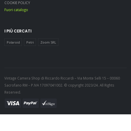
COOKIE POLICY
Fuori catalogo
I PIÙ CERCATI
Polaroid
Petri
Zoom SRL
Vintage Camera Shop di Riccardo Riccardi – Via Monte Selli 15 – 00060
Sacrofano RM – P.IVA 17097041002. © copyright 2023/24. All Rights
Reserved.