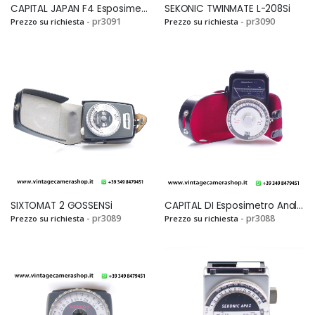
CAPITAL JAPAN F4 Esposimetro AnalogicoSi
SEKONIC TWINMATE L-208Si
- pr3091
- pr3090
Prezzo su richiesta
Prezzo su richiesta
Veramente
Mandato in
soddisfatto! Mi sono
riparazione una Pentax
casualmente
K 3. Ditta molto seria e
imbattuto in questo
competente, molto
fantastico e-
veloci ed onesti. La
commerce mentre ero
consiglio
alla ricerca di una
sicuramente....
Pentax LX e devo dire
che, a parte il fatto di
SIXTOMAT 2 GOSSENSi
CAPITAL DI Esposimetro AnalogicoSi
aver trovato
- pr3089
- pr3088
Prezzo su richiesta
Prezzo su richiesta
un'offerta...