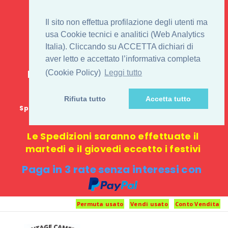
IL 1° STORE ON LINE
Il sito non effettua profilazione degli utenti ma
PENTAX USATO E
usa Cookie tecnici e analitici (Web Analytics
Italia). Cliccando su ACCETTA dichiari di
NUOVO
aver letto e accettato l’informativa completa
E-commerce 100% online: nessun
(Cookie Policy)
Leggi tutto
negozio fisico o punto di ritiro
Rifiuta tutto
Accetta tutto
Spedizione GRATUITA in Italia con spesa minima di
1000 €
Le Spedizioni saranno effettuate il
martedi e il giovedi eccetto i festivi
Paga in 3 rate senza interessi con
Permuta usato
Vendi usato
Conto Vendita