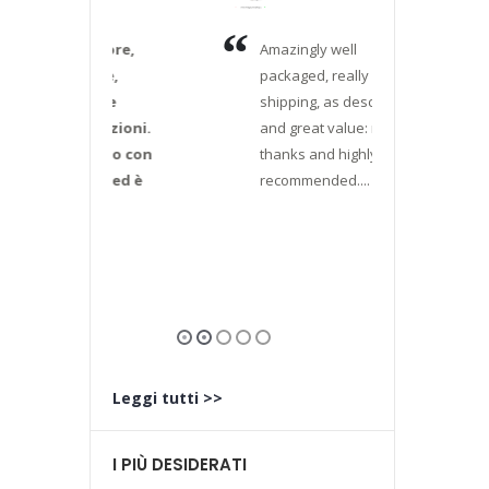
ditore,
Amazingly well
Verame
abile,
packaged, really swift
soddisf
elere
shipping, as described
casualm
nicazioni.
and great value: many
in quest
giunto con
thanks and highly
commer
ipo ed è
recommended....
alla ric
etto
Pentax 
che, a pa
e.
...
aver tr
un'offer
Leggi tutti >>
I PIÙ DESIDERATI