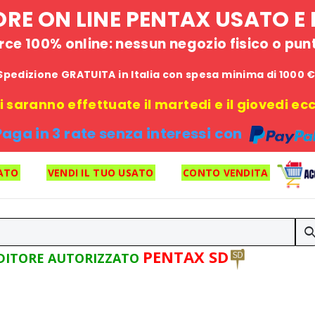
STORE ON LINE PENTAX USATO 
e 100% online: nessun negozio fisico o punto
Spedizione GRATUITA in Italia con spesa minima di 1000 
 saranno effettuate il martedi e il giovedi ecce
Paga in 3 rate senza interessi con
ATO
VENDI IL TUO USATO
CONTO VENDITA
PENTAX SD
DITORE AUTORIZZATO