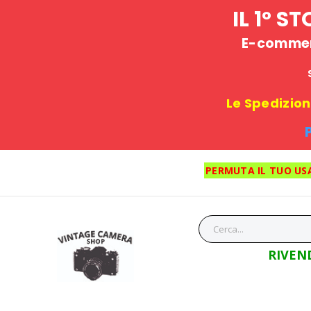
IL 1° 
E-commerc
Le Spedizioni
PERMUTA IL TUO US
RIVEN