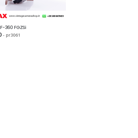
F-360 FGZSi
0
- pr3061