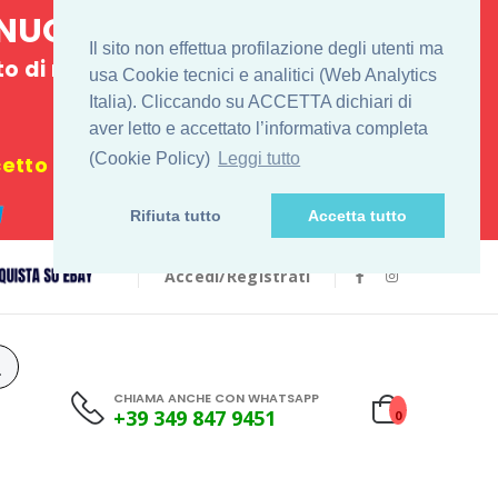
E NUOVO
Il sito non effettua profilazione degli utenti ma
 di ritiro
usa Cookie tecnici e analitici (Web Analytics
Italia). Cliccando su ACCETTA dichiari di
€
aver letto e accettato l’informativa completa
(Cookie Policy)
Leggi tutto
tto i festivi
Rifiuta tutto
Accetta tutto
Accedi/Registrati
CHIAMA ANCHE CON WHATSAPP
+39 349 847 9451
0