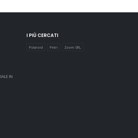
I PIÙ CERCATI
Polaroid
Petri
Zoom SRL
IALE IN