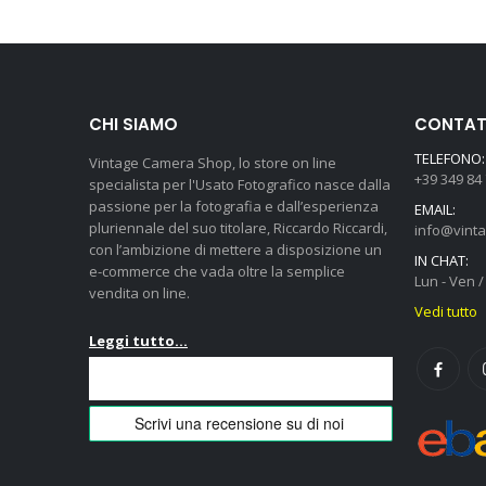
CHI SIAMO
CONTATT
TELEFONO:
Vintage Camera Shop, lo store on line
+39 349 84
specialista per l'Usato Fotografico nasce dalla
passione per la fotografia e dall’esperienza
EMAIL:
pluriennale del suo titolare, Riccardo Riccardi,
info@vint
con l’ambizione di mettere a disposizione un
IN CHAT:
e-commerce che vada oltre la semplice
Lun - Ven / 
vendita on line.
Vedi tutto
Leggi tutto...