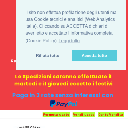
IL 1° STORE ON LINE
Il sito non effettua profilazione degli utenti ma
PENTAX USATO E
usa Cookie tecnici e analitici (Web Analytics
Italia). Cliccando su ACCETTA dichiari di
NUOVO
aver letto e accettato l’informativa completa
E-commerce 100% online: nessun
(Cookie Policy)
Leggi tutto
negozio fisico o punto di ritiro
Rifiuta tutto
Accetta tutto
Spedizione GRATUITA in Italia con spesa minima di
1000 €
Le Spedizioni saranno effettuate il
martedi e il giovedi eccetto i festivi
Paga in 3 rate senza interessi con
Permuta usato
Vendi usato
Conto Vendita