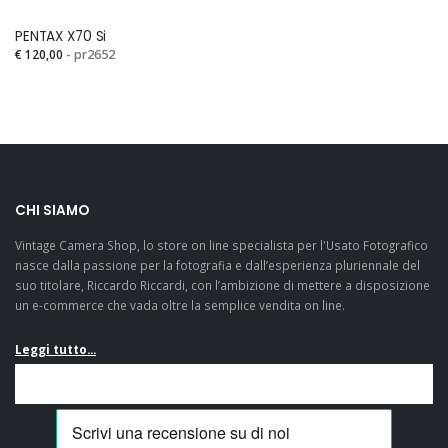
PENTAX X70 Si
€ 120,00
- pr2652
ell
Veramente
Mandato i
eally swift
soddisfatto! Mi sono
riparazion
as described
casualmente
K 3. Ditta 
value: many
imbattuto in questo
competent
highly
fantastico e-
veloci ed o
ed....
commerce mentre ero
consiglio
CHI SIAMO
alla ricerca di una
sicuramente
Vintage Camera Shop, lo store on line specialista per l'Usato Fotografico
Pentax LX e devo dire
nasce dalla passione per la fotografia e dall’esperienza pluriennale del
che, a parte il fatto di
suo titolare, Riccardo Riccardi, con l’ambizione di mettere a disposizione
aver trovato
un e-commerce che vada oltre la semplice vendita on line.
un'offerta...
Leggi tutto...