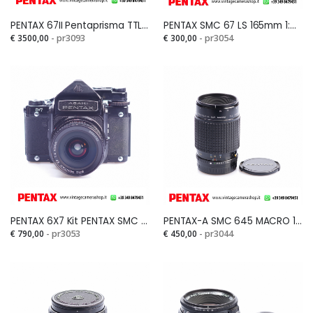
PENTAX 67II Pentaprisma TTL + TAKUMAR SMC 6X7 LS 90mm 1:2,8Si
PENTAX SMC 67 LS 165mm 1:4Si
€ 3500,00
- pr3093
€ 300,00
- pr3054
Veramente
Mandato in
soddisfatto! Mi sono
riparazione una Pentax
casualmente
K 3. Ditta molto seria e
imbattuto in questo
competente, molto
fantastico e-
veloci ed onesti. La
commerce mentre ero
consiglio
alla ricerca di una
sicuramente....
Pentax LX e devo dire
che, a parte il fatto di
aver trovato
PENTAX 6X7 Kit PENTAX SMC 45mm 1:4 Si
PENTAX-A SMC 645 MACRO 120mm 1:4Si
un'offerta...
€ 790,00
- pr3053
€ 450,00
- pr3044