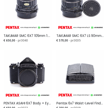
TAKUMAR SMC 6X7 105mm 1:2,4Si
TAKUMAR SMC 6X7 LS 90mm 1:2,8 ASAHISi
€ 650,00
- pr3040
€ 570,00
- pr3035
PENTAX ASAHI 6X7 Body + Eye-Level FinderSi
Pentax 6x7 Waist-Level FinderSi
€ 650,00
- pr3022
€ 300,00
- pr3019