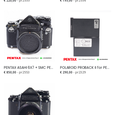
€ 220,00
- pr2555
€ 195,00
- pr2554
PENTAX ASAHI 6X7 + SMC PENTAX 67 MACRO 135mm F.4Si
POLAROID PROBACK II for PENTAX 645 (raro)Si
€ 850,00
- pr2553
€ 290,00
- pr2329