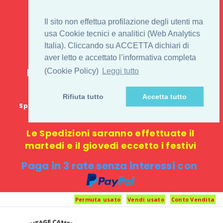
IL 1° STORE ON LINE
Il sito non effettua profilazione degli utenti ma
PENTAX USATO E
usa Cookie tecnici e analitici (Web Analytics
Italia). Cliccando su ACCETTA dichiari di
NUOVO
aver letto e accettato l’informativa completa
E-commerce 100% online: nessun
(Cookie Policy)
Leggi tutto
negozio fisico o punto di ritiro
Rifiuta tutto
Accetta tutto
Spedizione GRATUITA in Italia con spesa minima di
1000 €
Le Spedizioni saranno effettuate il
martedi e il giovedi eccetto i festivi
Paga in 3 rate senza interessi con
Permuta usato
Vendi usato
Conto Vendita