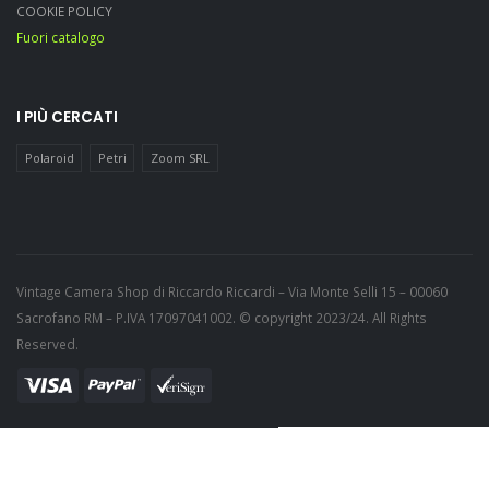
COOKIE POLICY
Fuori catalogo
I PIÙ CERCATI
Polaroid
Petri
Zoom SRL
Vintage Camera Shop di Riccardo Riccardi – Via Monte Selli 15 – 00060
Sacrofano RM – P.IVA 17097041002. © copyright 2023/24. All Rights
Reserved.