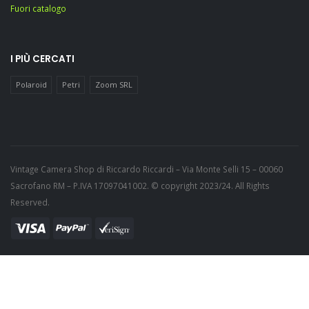
Fuori catalogo
I PIÙ CERCATI
Polaroid
Petri
Zoom SRL
Vintage Camera Shop di Riccardo Riccardi – Via Monte Selli 15 – 00060
Sacrofano RM – P.IVA 17097041002. © copyright 2023/24. All Rights
Reserved.