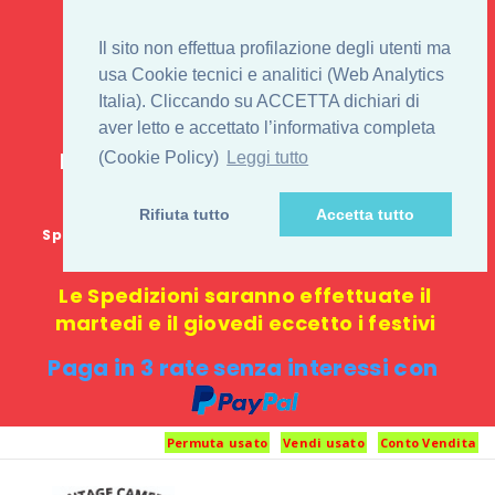
IL 1° STORE ON LINE
Il sito non effettua profilazione degli utenti ma
PENTAX USATO E
usa Cookie tecnici e analitici (Web Analytics
Italia). Cliccando su ACCETTA dichiari di
NUOVO
aver letto e accettato l’informativa completa
E-commerce 100% online: nessun
(Cookie Policy)
Leggi tutto
negozio fisico o punto di ritiro
Rifiuta tutto
Accetta tutto
Spedizione GRATUITA in Italia con spesa minima di
1000 €
Le Spedizioni saranno effettuate il
martedi e il giovedi eccetto i festivi
Paga in 3 rate senza interessi con
Permuta usato
Vendi usato
Conto Vendita