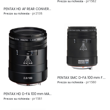
- pr1582
Prezzo su richiesta
PENTAX HD AF REAR CONVERTER 1.4X AW Si
- pr2138
Prezzo su richiesta
Veramente
Mandato in
soddisfatto! Mi sono
riparazione una Pentax
casualmente
K 3. Ditta molto seria e
imbattuto in questo
competente, molto
fantastico e-
veloci ed onesti. La
commerce mentre ero
consiglio
alla ricerca di una
sicuramente....
Pentax LX e devo dire
che, a parte il fatto di
aver trovato
PENTAX SMC D-FA 100 mm F.2,8 WR MACROSi
un'offerta...
- pr1580
Prezzo su richiesta
PENTAX HD D-FA 100 mm MACRO f.2,8 ED AW BLACKSi
- pr1581
Prezzo su richiesta