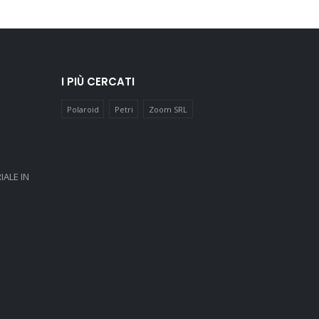
I PIÙ CERCATI
Polaroid
Petri
Zoom SRL
IALE IN