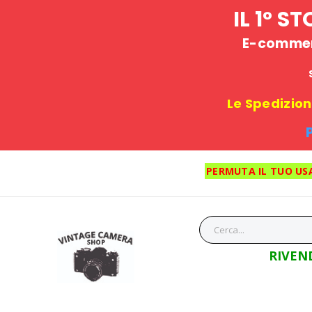
IL 1° 
E-commerc
Le Spedizioni
PERMUTA IL TUO US
RIVEN