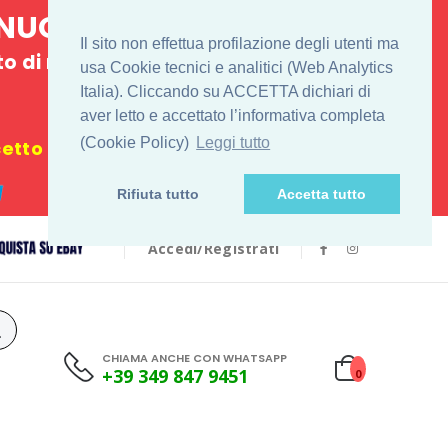
E NUOVO
Il sito non effettua profilazione degli utenti ma
 di ritiro
usa Cookie tecnici e analitici (Web Analytics
Italia). Cliccando su ACCETTA dichiari di
€
aver letto e accettato l’informativa completa
(Cookie Policy)
Leggi tutto
tto i festivi
Rifiuta tutto
Accetta tutto
Accedi/Registrati
CHIAMA ANCHE CON WHATSAPP
+39 349 847 9451
0