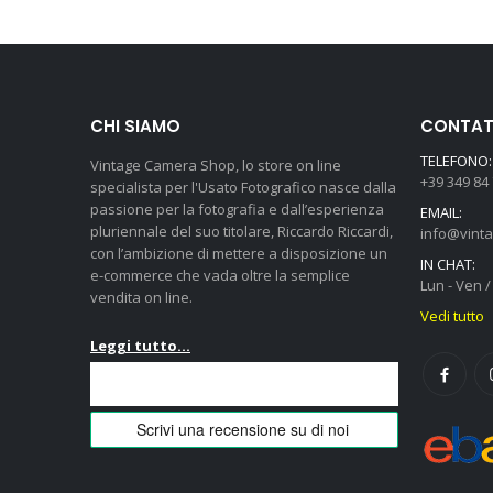
CHI SIAMO
CONTATT
TELEFONO:
Vintage Camera Shop, lo store on line
+39 349 84
specialista per l'Usato Fotografico nasce dalla
passione per la fotografia e dall’esperienza
EMAIL:
pluriennale del suo titolare, Riccardo Riccardi,
info@vint
con l’ambizione di mettere a disposizione un
IN CHAT:
e-commerce che vada oltre la semplice
Lun - Ven / 
vendita on line.
Vedi tutto
Leggi tutto...