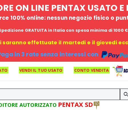
STORE ON LINE PENTAX USATO 
e 100% online: nessun negozio fisico o punto
Spedizione GRATUITA in Italia con spesa minima di 1000 
 saranno effettuate il martedi e il giovedi ecce
Paga in 3 rate senza interessi con
ATO
VENDI IL TUO USATO
CONTO VENDITA
PENTAX SD
DITORE AUTORIZZATO