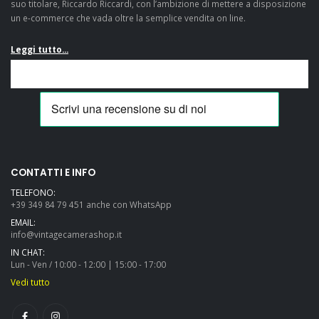
suo titolare, Riccardo Riccardi, con l’ambizione di mettere a disposizione
un e-commerce che vada oltre la semplice vendita on line.
Leggi tutto...
Amazingly well
Veramente
packaged, really swift
soddisfatto! Mi sono
shipping, as described
casualmente
and great value: many
imbattuto in questo
thanks and highly
fantastico e-
recommended....
commerce mentre ero
alla ricerca di una
CONTATTI E INFO
Pentax LX e devo dire
TELEFONO:
che, a parte il fatto di
+39 349 84 79 451 anche con WhatsApp
aver trovato
EMAIL:
un'offerta...
info@vintagecamerashop.it
IN CHAT:
Lun - Ven / 10:00 - 12:00 | 15:00 - 17:00
Vedi tutto