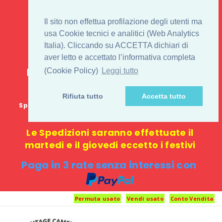
IL 1° STORE ON LINE
Il sito non effettua profilazione degli utenti ma
PENTAX USATO E
usa Cookie tecnici e analitici (Web Analytics
Italia). Cliccando su ACCETTA dichiari di
NUOVO
aver letto e accettato l’informativa completa
E-commerce 100% online: nessun
(Cookie Policy)
Leggi tutto
negozio fisico o punto di ritiro
Rifiuta tutto
Accetta tutto
Spedizione GRATUITA in Italia con spesa minima di
1000 €
Le Spedizioni saranno effettuate il
martedi e il giovedi eccetto i festivi
Paga in 3 rate senza interessi con
Permuta usato
Vendi usato
Conto Vendita