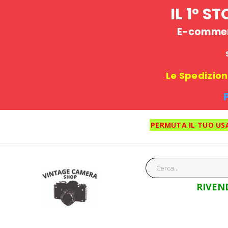
IL 1° 
E-commerc
Le Spedizioni
PERMUTA IL TUO US
RIVEN