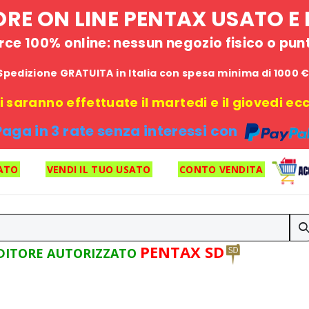
STORE ON LINE PENTAX USATO 
e 100% online: nessun negozio fisico o punto
Spedizione GRATUITA in Italia con spesa minima di 1000 
 saranno effettuate il martedi e il giovedi ecce
Paga in 3 rate senza interessi con
ATO
VENDI IL TUO USATO
CONTO VENDITA
PENTAX SD
DITORE AUTORIZZATO