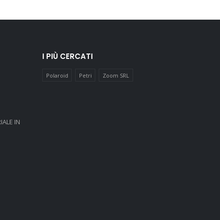
I PIÙ CERCATI
Polaroid
Petri
Zoom SRL
IALE IN