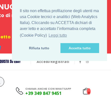
E NUOVO
Il sito non effettua profilazione degli utenti ma
 di ritiro
usa Cookie tecnici e analitici (Web Analytics
Italia). Cliccando su ACCETTA dichiari di
€
aver letto e accettato l’informativa completa
(Cookie Policy)
Leggi tutto
tto i festivi
Rifiuta tutto
Accetta tutto
Accedi/Registrati
CHIAMA ANCHE CON WHATSAPP
+39 349 847 9451
0