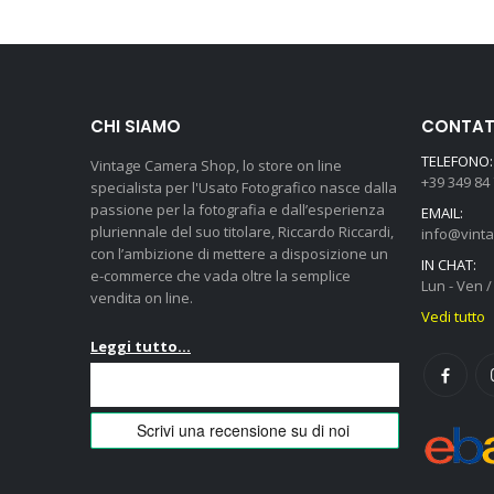
CHI SIAMO
CONTATT
TELEFONO:
Vintage Camera Shop, lo store on line
+39 349 84
specialista per l'Usato Fotografico nasce dalla
passione per la fotografia e dall’esperienza
EMAIL:
pluriennale del suo titolare, Riccardo Riccardi,
info@vint
con l’ambizione di mettere a disposizione un
IN CHAT:
e-commerce che vada oltre la semplice
Lun - Ven / 
vendita on line.
Vedi tutto
Leggi tutto...