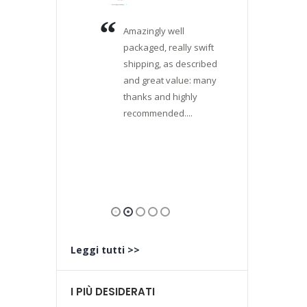
ditore,
Amazingly well
Verame
abile,
packaged, really swift
soddisf
elere
shipping, as described
casualm
nicazioni.
and great value: many
in quest
giunto con
thanks and highly
commer
ipo ed è
recommended....
alla ric
etto
Pentax 
che, a pa
e.
...
aver tr
un'offer
Leggi tutti >>
I PIÙ DESIDERATI