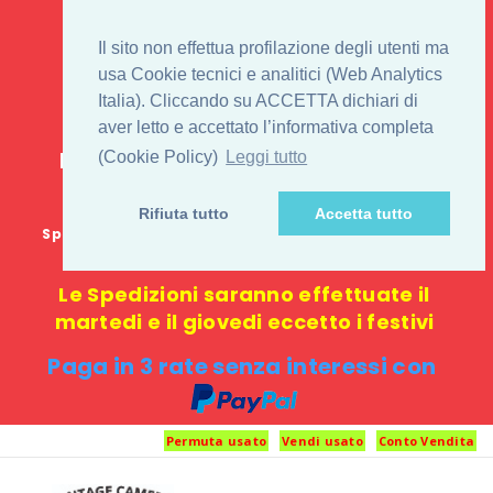
IL 1° STORE ON LINE
Il sito non effettua profilazione degli utenti ma
PENTAX USATO E
usa Cookie tecnici e analitici (Web Analytics
Italia). Cliccando su ACCETTA dichiari di
NUOVO
aver letto e accettato l’informativa completa
E-commerce 100% online: nessun
(Cookie Policy)
Leggi tutto
negozio fisico o punto di ritiro
Rifiuta tutto
Accetta tutto
Spedizione GRATUITA in Italia con spesa minima di
1000 €
Le Spedizioni saranno effettuate il
martedi e il giovedi eccetto i festivi
Paga in 3 rate senza interessi con
Permuta usato
Vendi usato
Conto Vendita