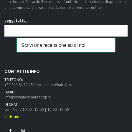
suo titolare, Riccardo Riccardi, con l’ambizione di mettere a disposizione
un e-commerce che vada oltre la semplice vendita on line.
Leggi tutto...
Veramente
Mandato in
soddisfatto! Mi sono
riparazione una Pentax
casualmente
K 3. Ditta molto seria e
imbattuto in questo
competente, molto
fantastico e-
veloci ed onesti. La
commerce mentre ero
consiglio
alla ricerca di una
sicuramente....
CONTATTI E INFO
Pentax LX e devo dire
TELEFONO:
che, a parte il fatto di
+39 349 84 79 451 anche con WhatsApp
aver trovato
EMAIL:
un'offerta...
info@vintagecamerashop.it
IN CHAT:
Lun - Ven / 10:00 - 12:00 | 15:00 - 17:00
Vedi tutto