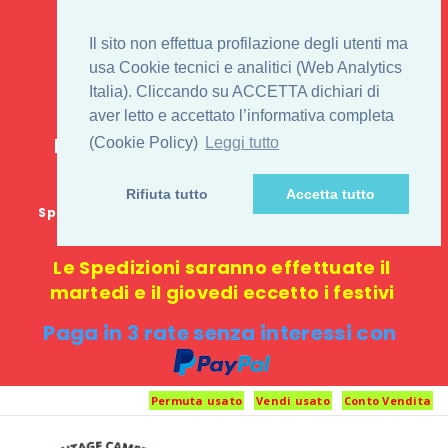
IL 1° STORE ON LINE
Il sito non effettua profilazione degli utenti ma
PENTAX USATO E
usa Cookie tecnici e analitici (Web Analytics
Italia). Cliccando su ACCETTA dichiari di
NUOVO
aver letto e accettato l’informativa completa
E-commerce 100% online: nessun
(Cookie Policy)
Leggi tutto
negozio fisico o punto di ritiro
Rifiuta tutto
Accetta tutto
Spedizione GRATUITA in Italia con spesa minima di
1000 €
Le Spedizioni saranno effettuate il
martedi e il giovedi eccetto i festivi
Paga in 3 rate senza interessi con
Permuta usato
Vendi usato
Conto Vendita