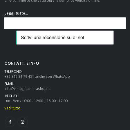
un e-commerce che vada oltre la semplice vendita on line.
Leggi tutto...
Amazingly well
Veramente
packaged, really swift
soddisfatto! Mi sono
shipping, as described
casualmente
and great value: many
imbattuto in questo
thanks and highly
fantastico e-
recommended....
commerce mentre ero
CONTATTI E INFO
alla ricerca di una
TELEFONO:
Pentax LX e devo dire
+39 349 84 79 451 anche con WhatsApp
che, a parte il fatto di
EMAIL:
aver trovato
info@vintagecamerashop.it
un'offerta...
IN CHAT:
Lun - Ven / 10:00 - 12:00 | 15:00 - 17:00
Vedi tutto